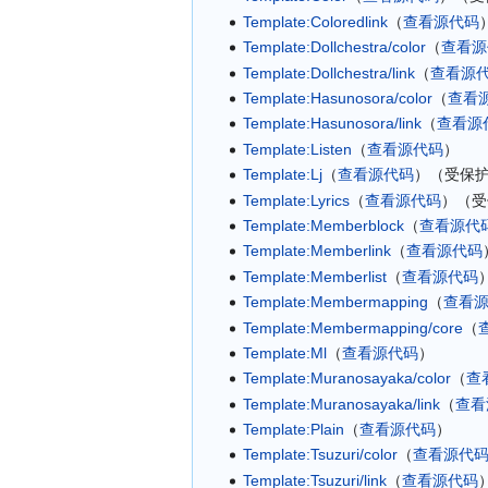
Template:Coloredlink
​（
查看源代码
Template:Dollchestra/color
​（
查看源
Template:Dollchestra/link
​（
查看源
Template:Hasunosora/color
​（
查看
Template:Hasunosora/link
​（
查看源
Template:Listen
​（
查看源代码
）​
Template:Lj
​（
查看源代码
）​（受保
Template:Lyrics
​（
查看源代码
）​（
Template:Memberblock
​（
查看源代
Template:Memberlink
​（
查看源代码
Template:Memberlist
​（
查看源代码
Template:Membermapping
​（
查看
Template:Membermapping/core
​（
Template:Ml
​（
查看源代码
）​
Template:Muranosayaka/color
​（
查
Template:Muranosayaka/link
​（
查看
Template:Plain
​（
查看源代码
）​
Template:Tsuzuri/color
​（
查看源代
Template:Tsuzuri/link
​（
查看源代码
）