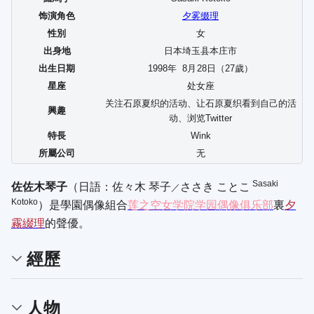
饰演角色
夕雾缀理
性別
女
出身地
日本埼玉县本庄市
出生日期
1998年
8
月
28
日（27歲）
星座
处女座
关注石原夏织的活动、让石原夏织看到自己的活
興趣
动、浏览Twitter
特長
Wink
所屬公司
无
Sasaki
佐佐木琴子
（日語：
佐々木 琴子
ささき ことこ
／
Kotoko
）是學園偶像組合
莲之空女学院学园偶像俱乐部
裏
夕
霧綴理
的聲優。
經歷
人物