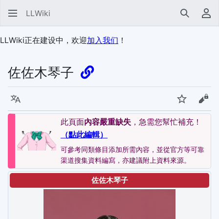
LLWiki
搜索
用
LLWiki正在建设中，欢迎
加入我们
！
佐佐木琴子
语言
监视
查看
此頁面
內容嚴重缺失
，急需您幫忙補充！
（點此編輯）
可參考同類條目添加所需內容，並從官方等可靠
渠道搜集資料編寫，亦建議附上資料來源。
佐佐木琴子