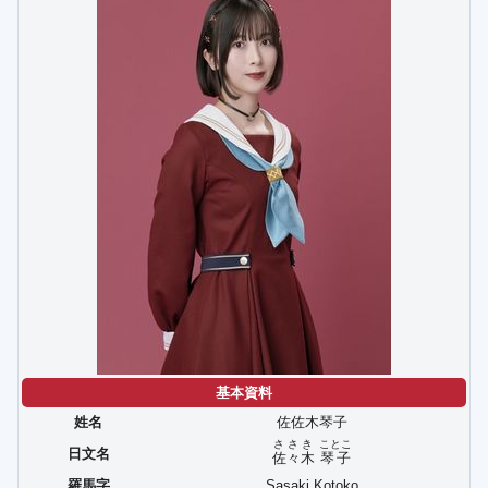
基本資料
姓名
佐佐木琴子
ささき
ことこ
日文名
佐々木
琴子
羅馬字
Sasaki Kotoko