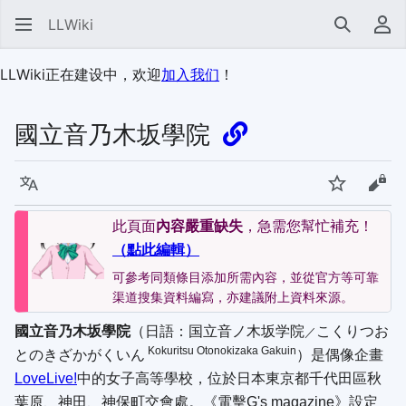
LLWiki
搜索
用
LLWiki正在建设中，欢迎
加入我们
！
國立音乃木坂學院
语言
监视
查看
此頁面
內容嚴重缺失
，急需您幫忙補充！
（點此編輯）
可參考同類條目添加所需內容，並從官方等可靠
渠道搜集資料編寫，亦建議附上資料來源。
國立音乃木坂學院
（日語：
国立音ノ木坂学院
こくりつお
／
Kokuritsu Otonokizaka Gakuin
とのきざかがくいん
）是偶像企畫
LoveLive!
中的女子高等學校，位於日本東京都千代田區秋
葉原、神田、神保町交會處。《電擊G's magazine》設定