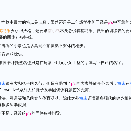
，性格中最大的特点是认真，虽然还只是二年级学生但已经是
μ's
中可靠的
穗乃果
要求很严格，还要求
南小鸟
不要总惯着穗乃果。做出的训练表的要
后发展的团体）被摧残。
抽鬼牌的小事也是认真到不抽赢就不罢休的地步。
超音速的枕头。
被同学拜托签名也只是在角落上用又小又工整的字体写上自己的名字。
海未
很有大和抚子的风范。但是在遇到了
μ's
的大家并敞开心扉后，
海未
在
LoveLive!系列大和抚子系学园偶像有颜艺的先河。
书法、弓道等和风的文艺体育活动。除此之外
海未
还懂很多现代的健身相
有很多科学依据。
的不易，经常给
μ's
的同伴各种指导。