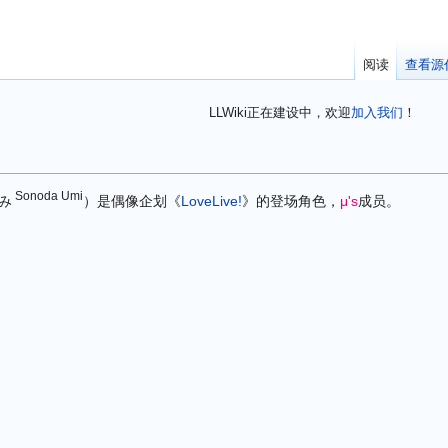
阅读
查看源
LLWiki正在建设中，欢迎
加入我们
！
Sonoda Umi
み
）是偶像企划《
LoveLive!
》的登场角色，
μ's
成员。