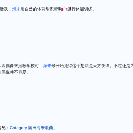
活跃，
海未
用自己的体育常识帮助
μ's
进行体能训练。
学园偶像来拯救学校时，
海未
最开始觉得这个想法是天方夜谭。不过还是
当偶像并不容易。
请见：
Category:园田海未歌曲
。