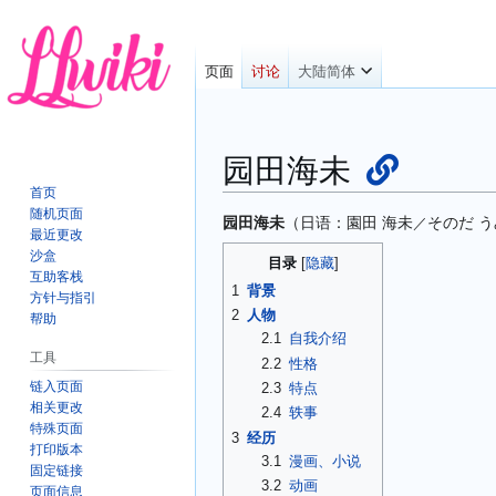
页面
讨论
大陆简体
园田海未
首页
随机页面
跳
跳
园田海未
（日语：
園田 海未
そのだ う
／
最近更改
转
转
沙盒
目录
到
到
互助客栈
1
背景
导
搜
方针与指引
2
人物
航
索
帮助
2.1
自我介绍
工具
2.2
性格
链入页面
2.3
特点
相关更改
2.4
轶事
特殊页面
3
经历
打印版本
3.1
漫画、小说
固定链接
3.2
动画
页面信息