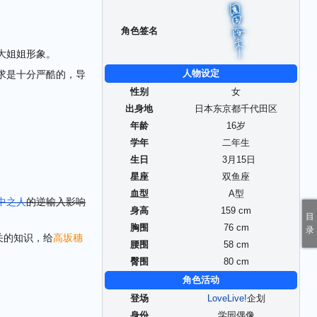
角色签名
大姐姐形象。
人物设定
求是十分严酷的，导
性别
女
出身地
日本东京都千代田区
年龄
16岁
学年
二年生
生日
3
月
15
日
星座
双鱼座
血型
A型
中之人
的逆输入影响
身高
159 cm
胸围
76 cm
关的知识，给
高坂穗
腰围
58 cm
臀围
80 cm
角色活动
登场
LoveLive!
企划
身份
学园偶像