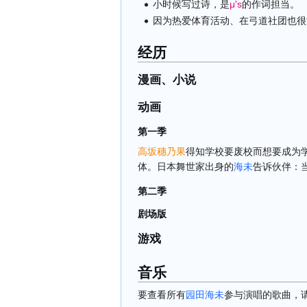
小时候写过诗，是
μ's
的作词担当。
因为热爱体育活动、在弓道社团也很
经历
漫画、小说
动画
第一季
高坂穗乃果
得知学校要废校而想要成为
体。日本舞世家出身的
海未
告诉伙伴：
第二季
剧场版
游戏
音乐
要查看所有
园田海未
参与演唱的歌曲，