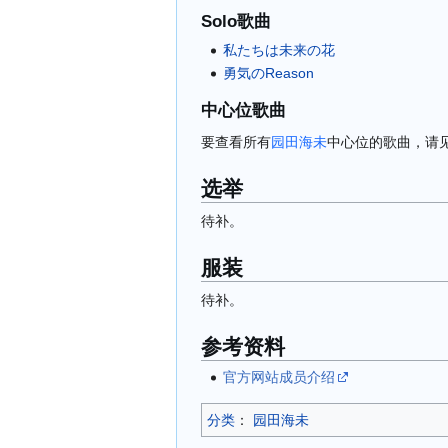
Solo歌曲
私たちは未来の花
勇気のReason
中心位歌曲
要查看所有
园田海未
中心位的歌曲，请
选举
待补。
服装
待补。
参考资料
官方网站成员介绍
分类
：​
园田海未