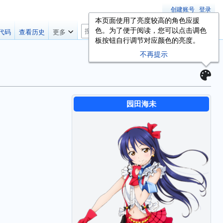
创建账号
登录
本页面使用了亮度较高的角色应援
搜
色。为了便于阅读，您可以点击调色
代码
查看历史
更多
索
板按钮自行调节对应颜色的亮度。
不再提示
园田海未