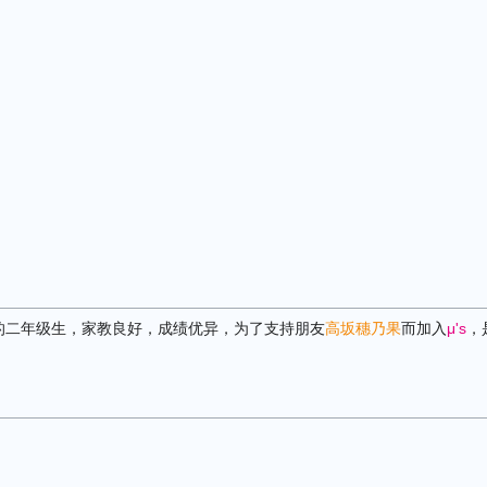
的二年级生，家教良好，成绩优异，为了支持朋友
高坂穗乃果
而加入
μ's
，