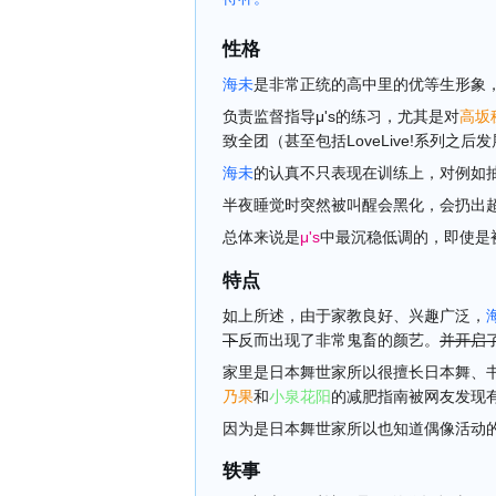
性格
海未
是非常正统的高中里的优等生形象
负责监督指导μ's的练习，尤其是对
高坂
致全团（甚至包括LoveLive!系列之
海未
的认真不只表现在训练上，对例如
半夜睡觉时突然被叫醒会黑化，会扔出
总体来说是
μ's
中最沉稳低调的，即使是
特点
如上所述，由于家教良好、兴趣广泛，
下
反而出现了非常鬼畜的颜艺。
并开启了
家里是日本舞世家所以很擅长日本舞、
乃果
和
小泉花阳
的减肥指南被网友发现
因为是日本舞世家所以也知道偶像活动
轶事