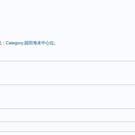
见：
Category:园田海未中心位
。