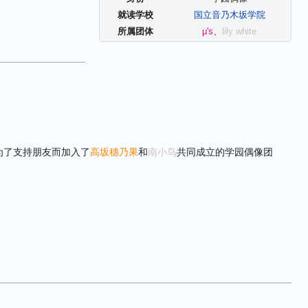
就读学校
国立音乃木坂学院
所属团体
μ's
、
lily white
为了支持朋友而加入了
高坂穗乃果
和
南小鸟
共同成立的学园偶像团