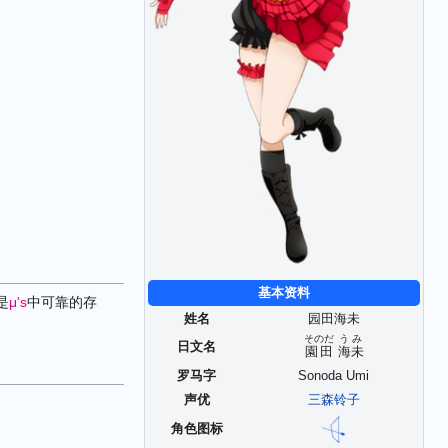
基本资料
是
μ's
中可靠的存
姓名
园田海未
そのだ
うみ
日文名
園田
海未
罗马字
Sonoda Umi
声优
三森铃子
角色图标