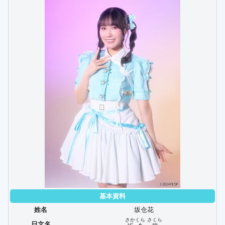
基本資料
姓名
坂仓花
さかくら
さくら
日文名