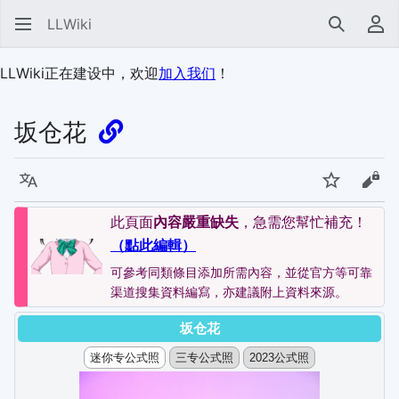
LLWiki
搜索
用
LLWiki正在建设中，欢迎
加入我们
！
坂仓花
语言
监视
查看
此頁面
內容嚴重缺失
，急需您幫忙補充！
（點此編輯）
可參考同類條目添加所需內容，並從官方等可靠
渠道搜集資料編寫，亦建議附上資料來源。
坂仓花
迷你专公式照
三专公式照
2023公式照