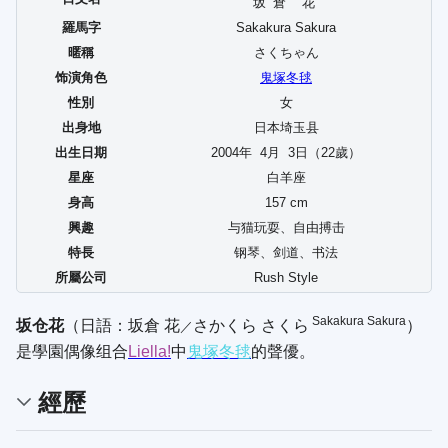
坂倉
花
羅馬字
Sakakura Sakura
暱稱
さくちゃん
饰演角色
鬼塚冬毬
性別
女
出身地
日本埼玉县
出生日期
2004年
4
月
3
日（22歲）
星座
白羊座
身高
157 cm
興趣
与猫玩耍、自由搏击
特長
钢琴、剑道、书法
所屬公司
Rush Style
Sakakura Sakura
坂仓花
（日語：
坂倉 花
さかくら さくら
）
／
是學園偶像组合
Liella!
中
鬼塚冬毬
的聲優。
經歷