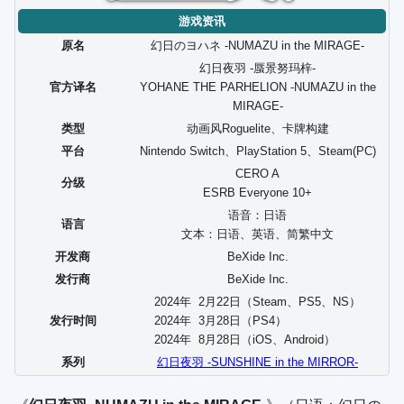
游戏资讯
原名
幻日のヨハネ -NUMAZU in the MIRAGE-
幻日夜羽 -蜃景努玛梓-
官方译名
YOHANE THE PARHELION -NUMAZU in the
MIRAGE-
类型
动画风Roguelite、卡牌构建
平台
Nintendo Switch、PlayStation 5、Steam(PC)
CERO A
分级
ESRB Everyone 10+
语音：日语
语言
文本：日语、英语、简繁中文
开发商
BeXide Inc.
发行商
BeXide Inc.
2024年
2
月
22
日（Steam、PS5、NS）
发行时间
2024年
3
月
28
日（PS4）
2024年
8
月
28
日（iOS、Android）
系列
幻日夜羽 -SUNSHINE in the MIRROR-