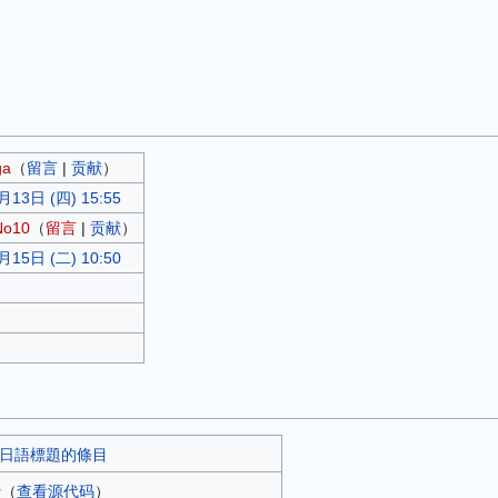
ga
（
留言
|
贡献
）
月13日 (四) 15:55
No10
（
留言
|
贡献
）
月15日 (二) 10:50
:使用日語標題的條目
r
​（
查看源代码
）​