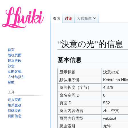
页面
讨论
大陆简体
“決意の光”的信息
首页
随机页面
基本信息
跳
跳
最近更改
转
转
沙盒
到
到
互助客栈
显示标题
決意の光
方针与指引
导
搜
默认排序键
Ketsui no Hika
帮助
航
索
页面长度（字节）
4,379
工具
命名空间ID
0
链入页面
页面ID
552
相关更改
页面内容语言
zh - 中文
特殊页面
页面信息
页面内容类型
wikitext
爬虫索引
允许