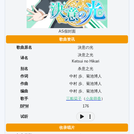
AS假封面
歌曲资讯
歌曲原名
決意の光
决意之光
译名
Ketsui no Hikari
别名
杀意之光
作词
中村 歩
、
菊池博人
作曲
中村 歩
、
菊池博人
编曲
中村 歩
、
菊池博人
歌手
三船栞子
（
小泉萌香
）
BPM
176
试听
收录唱片