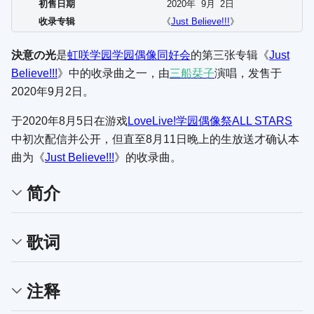
初售日期
2020年
9
月
2
日
收录专辑
《
Just Believe!!!
》
決意の光
是
虹咲学园学园偶像同好会
的第三张专辑《
Just
Believe!!!
》中的收录曲之一，由
三船栞子
演唱，发售于
2020年9月2日。
于2020年8月5日在游戏
LoveLive!学园偶像祭ALL STARS
中初次配信并公开，但直至8月11日晚上的生放送才确认本
曲为《
Just Believe!!!
》的收录曲。
简介
歌词
注释