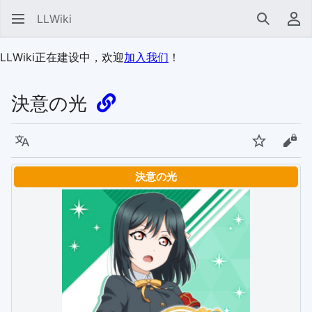
LLWiki
搜索
用
LLWiki正在建设中，欢迎
加入我们
！
決意の光
语言
监视
查看
決意の光