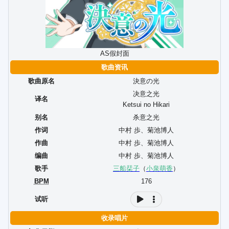
AS假封面
歌曲资讯
歌曲原名
決意の光
决意之光
译名
Ketsui no Hikari
别名
杀意之光
作词
中村 歩
、
菊池博人
作曲
中村 歩
、
菊池博人
编曲
中村 歩
、
菊池博人
歌手
三船栞子
（
小泉萌香
）
BPM
176
试听
收录唱片