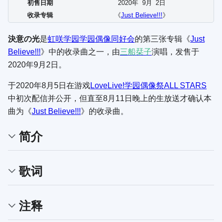
初售日期
2020年
9
月
2
日
收录专辑
《
Just Believe!!!
》
決意の光
是
虹咲学园学园偶像同好会
的第三张专辑《
Just
Believe!!!
》中的收录曲之一，由
三船栞子
演唱，发售于
2020年9月2日。
于2020年8月5日在游戏
LoveLive!学园偶像祭ALL STARS
中初次配信并公开，但直至8月11日晚上的生放送才确认本
曲为《
Just Believe!!!
》的收录曲。
简介
歌词
注释