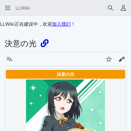
LLWiki
搜索
用
LLWiki正在建设中，欢迎
加入我们
！
決意の光
语言
监视
查看
決意の光