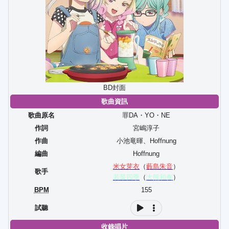
BD封面
歌曲資訊
歌曲原名
罪DA・YO・NE
作詞
宮嶋淳子
作曲
小池竜暉
、
Hoffnung
編曲
Hoffnung
米女芽衣
（
藪島朱音
）
歌手
若菜四季
（
大熊和奏
）
BPM
155
試聽
收錄唱片