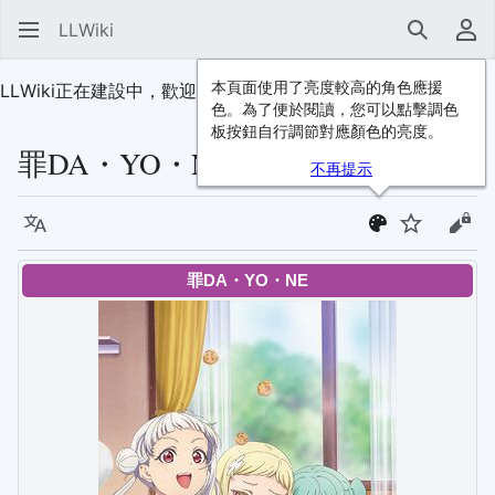
LLWiki
搜尋
使
本頁面使用了亮度較高的角色應援
LLWiki正在建設中，歡迎
加入我們
！
色。為了便於閱讀，您可以點擊調色
板按鈕自行調節對應顏色的亮度。
罪DA・YO・NE
不再提示
語言
監視
檢視
罪DA・YO・NE