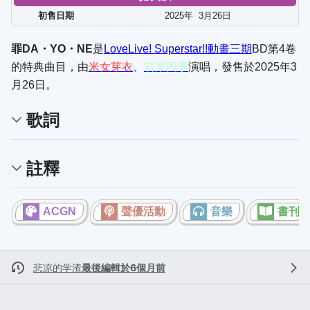
初售日期
2025年
3
月
26
日
罪DA・YO・NE
是
LoveLive! Superstar!!
動畫三期
BD第4卷
的特典曲目，由
米女芽衣
、
若菜四季
演唱，發售於2025年3
月26日。
歌詞
註釋
ACGN
聲優活動
音樂
書刊
悲凉的学渣
最後編輯於6個月前