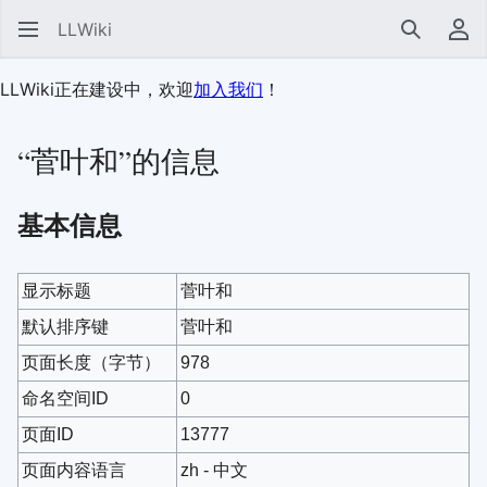
LLWiki
搜索
用
LLWiki正在建设中，欢迎
加入我们
！
“菅叶和”的信息
基本信息
显示标题
菅叶和
默认排序键
菅叶和
页面长度（字节）
978
命名空间ID
0
页面ID
13777
页面内容语言
zh - 中文