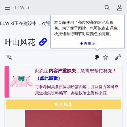
LLWiki
搜索
用
本页面使用了亮度较高的角色应援
LLWiki正在建设中，欢迎
加入我们
！
色。为了便于阅读，您可以点击调色
板按钮自行调节对应颜色的亮度。
叶山风花
不再提示
语言
监视
查看
此页面
内容严重缺失
，急需您帮忙补充！
（点此编辑）
可参考同类条目添加所需内容，并从官方等可靠
渠道搜集资料编写，亦建议附上资料来源。
叶山风花