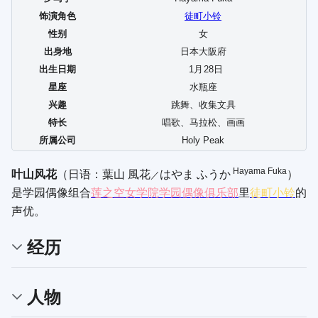
饰演角色
徒町小铃
性别
女
出身地
日本大阪府
出生日期
1
月
28
日
星座
水瓶座
兴趣
跳舞、收集文具
特长
唱歌、马拉松、画画
所属公司
Holy Peak
Hayama Fuka
叶山风花
（日语：
葉山 風花
はやま ふうか
）
／
是学园偶像组合
莲之空女学院学园偶像俱乐部
里
徒町小铃
的
声优。
经历
人物