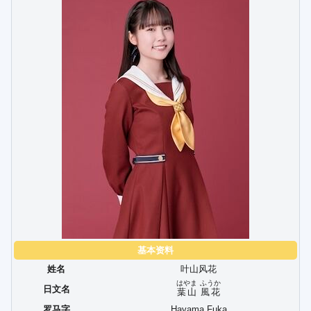
基本资料
姓名
叶山风花
はやま
ふうか
日文名
葉山
風花
罗马字
Hayama Fuka