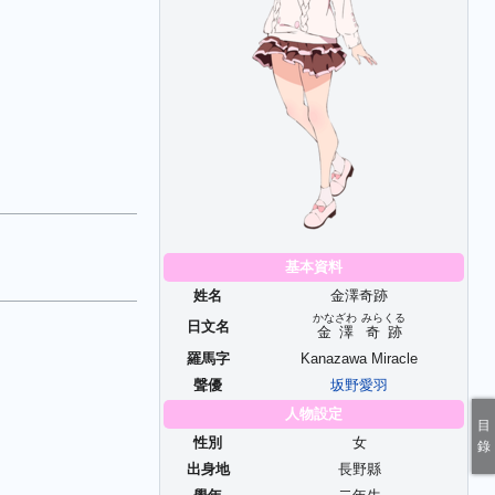
基本資料
姓名
金澤奇跡
かなざわ
みらくる
日文名
金澤
奇跡
羅馬字
Kanazawa Miracle
聲優
坂野愛羽
人物設定
性別
女
出身地
長野縣