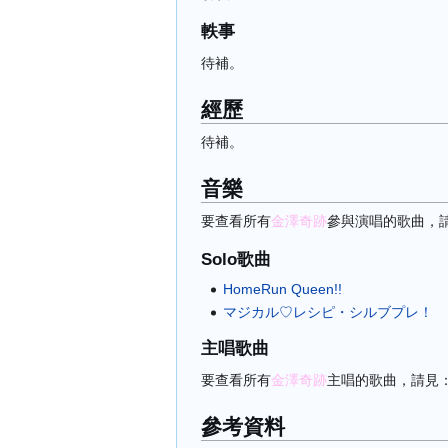
軼事
待補。
經歷
待補。
音樂
要查看所有
金澤奇跡
參與演唱的歌曲，
Solo歌曲
HomeRun Queen!!
マジカル♡レシピ・シルブプレ！
主唱歌曲
要查看所有
金澤奇跡
主唱的歌曲，請見
參考資料