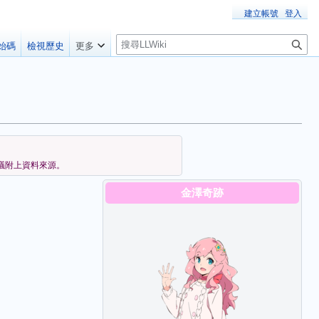
建立帳號
登入
搜
始碼
檢視歷史
更多
尋
議附上資料來源。
金澤奇跡