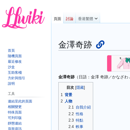
頁面
討論
香港繁體
金澤奇跡
首頁
隨機頁面
跳
跳
最近修改
至
至
沙盒
導
搜
互助客棧
金澤奇跡
（日語：
金澤 奇跡
かなざわ
覽
尋
／
方針與指引
說明
目次
工具
1
背景
2
人物
連結至此的頁面
相關變更
2.1
自我介紹
特殊頁面
2.2
性格
可列印版
2.3
特點
靜態連結
2.4
軼事
頁面資訊