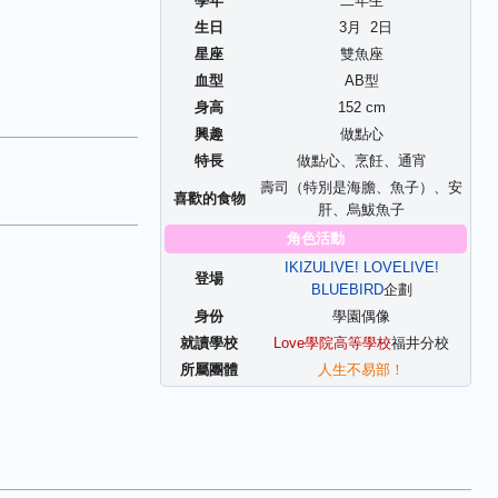
學年
二年生
生日
3
月
2
日
星座
雙魚座
血型
AB型
身高
152 cm
興趣
做點心
特長
做點心、烹飪、通宵
壽司（特別是海膽、魚子）、安
喜歡的食物
肝、烏鮁魚子
角色活動
IKIZULIVE! LOVELIVE!
登場
BLUEBIRD
企劃
身份
學園偶像
就讀學校
Love學院高等學校
福井分校
所屬團體
人生不易部！