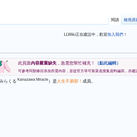
閱讀
檢視原
LLWiki正在建設中，歡迎
加入我們
！
此頁面
內容嚴重缺失
，急需您幫忙補充！
（點此編輯）
可參考同類條目添加所需內容，並從官方等可靠渠道搜集資料編寫，亦建
Kanazawa Miracle
 みらくる
）是
人生不易部！
成員。