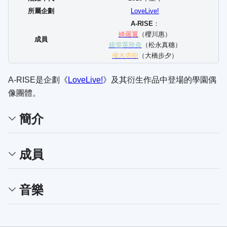
所屬企劃
LoveLive!
A-RISE
：
綺羅翼
（櫻川惠）
成員
統堂英玲奈
（松永真穗）
優木杏樹
（大橋步夕）
A-RISE是企劃《
LoveLive!
》及其衍生作品中登場的學園偶
像團體。
簡介
成員
音樂