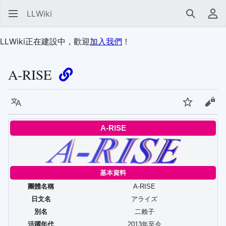
LLWiki
搜尋
使
LLWiki正在建設中，歡迎
加入我們
！
A-RISE
語言
監視
檢視
A-RISE
基本資料
團體名稱
A-RISE
日文名
アライズ
別名
二賴子
活躍年代
2013年至今