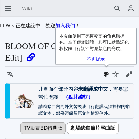
LLWiki
搜尋
使
LLWiki正在建設中，歡迎
加入我們
！
本頁面使用了亮度較高的角色應援
色。為了便於閱讀，您可以點擊調色
BLOOM OF COLORS [YOU & I
板按鈕自行調節對應顏色的亮度。
Edit]
不再提示
語言
監視
檢視
此頁面有部分內容
未翻譯成中文
，需要您
幫忙翻譯！
（點此編輯）
請將條目內的外文替換成自行翻譯或獲授權的翻
譯文本，部份須保留原文的情況例外。
TV動畫BD特典版
劇場總集篇片尾曲版