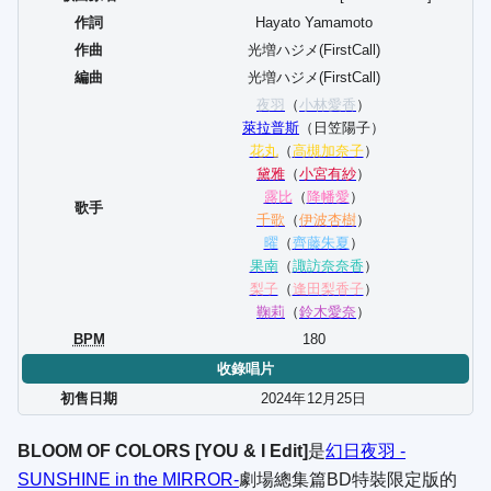
作詞
Hayato Yamamoto
作曲
光増ハジメ(FirstCall)
編曲
光増ハジメ(FirstCall)
夜羽
（
小林愛香
）
萊拉普斯
（日笠陽子）
花丸
（
高槻加奈子
）
黛雅
（
小宮有紗
）
露比
（
降幡愛
）
歌手
千歌
（
伊波杏樹
）
曜
（
齊藤朱夏
）
果南
（
諏訪奈奈香
）
梨子
（
逢田梨香子
）
鞠莉
（
鈴木愛奈
）
BPM
180
收錄唱片
初售日期
2024年
12
月
25
日
BLOOM OF COLORS [YOU & I Edit]
是
幻日夜羽 -
SUNSHINE in the MIRROR-
劇場總集篇BD特裝限定版的