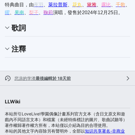
特典曲目，由
夜羽
、
萊拉普斯
、
花丸
、
黛雅
、
露比
、
千歌
、
曜
、
果南
、
梨子
、
鞠莉
演唱，發售於2024年12月25日。
歌詞
注釋
悲凉的学渣
最後編輯於 18天前
LLWiki
本站所引LoveLive!學園偶像計畫系列官方文本（含日文原文和遊
戲內不同語言文本）和檔案（未經特殊標註的圖片、歌曲試聽等）
著作權歸著作權方所有，本站僅以介紹為目的合理使用。
本站的其他文字內容除另有聲明外，全部以
知识共享署名-非商业