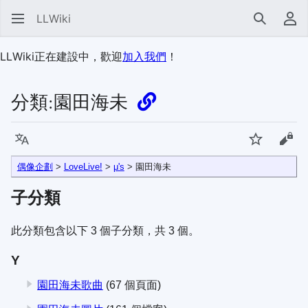
LLWiki
搜尋
使
LLWiki正在建設中，歡迎
加入我們
！
分類
:
園田海未
語言
監視
檢視
偶像企劃
>
LoveLive!
>
μ's
> 園田海未
子分類
此分類包含以下 3 個子分類，共 3 個。
Y
園田海未歌曲
(67 個頁面)