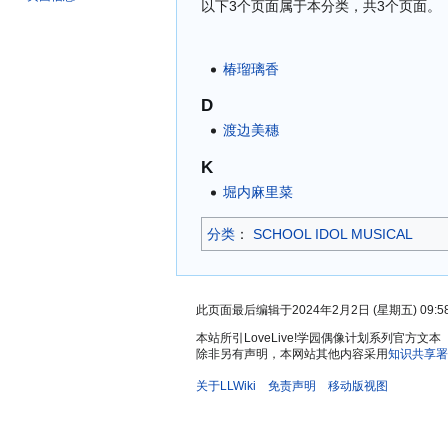
以下3个页面属于本分类，共3个页面。
椿瑠璃香
D
渡边美穗
K
堀内麻里菜
分类
：​
SCHOOL IDOL MUSICAL
此页面最后编辑于2024年2月2日 (星期五) 09:5
本站所引LoveLive!学园偶像计划系列官
除非另有声明，本网站其他内容采用
知识共享署
关于LLWiki
免责声明
移动版视图