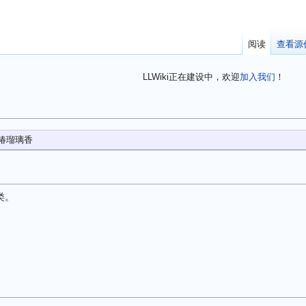
阅读
查看源
LLWiki正在建设中，欢迎
加入我们
！
 椿瑠璃香
类。