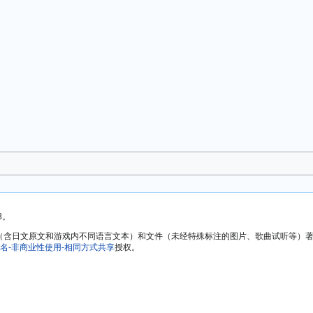
8。
方文本（含日文原文和游戏内不同语言文本）和文件（未经特殊标注的图片、歌曲试听等
名-非商业性使用-相同方式共享
授权。