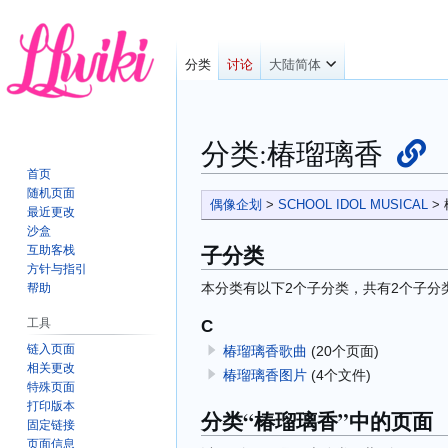
分类
讨论
大陆简体
分类
:
椿瑠璃香
首页
随机页面
跳
跳
偶像企划
>
SCHOOL IDOL MUSICAL
>
最近更改
转
转
沙盒
到
到
子分类
互助客栈
导
搜
方针与指引
本分类有以下2个子分类，共有2个子分
航
索
帮助
工具
C
链入页面
椿瑠璃香歌曲
(20个页面)
相关更改
椿瑠璃香图片
(4个文件)
特殊页面
打印版本
分类“椿瑠璃香”中的页面
固定链接
页面信息