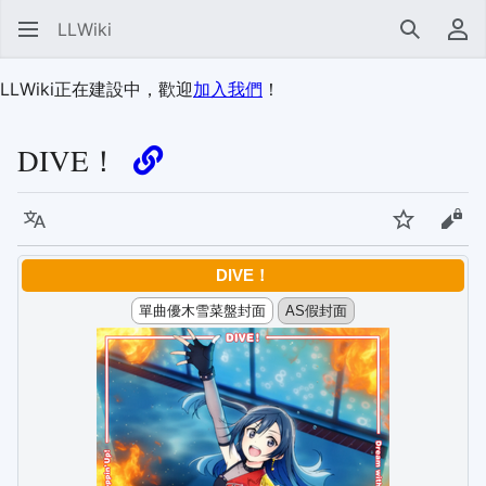
LLWiki
搜尋
使
LLWiki正在建設中，歡迎
加入我們
！
DIVE！
語言
監視
檢視
DIVE！
單曲優木雪菜盤封面
AS假封面