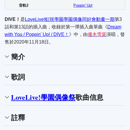
音軌2
Poppin' Up!
DIVE！
是
LoveLive!虹咲學園學園偶像同好會
動畫一期
第3
話和第13話的插入曲，收錄於第一彈插入曲單曲《
Dream
with You / Poppin' Up! / DIVE！
》中，由
優木雪菜
演唱，發
售於2020年11月18日。
簡介
歌詞
LoveLive!學園偶像祭
歌曲信息
註釋