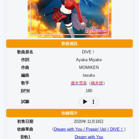
歌曲資訊
歌曲原名
DIVE！
作詞
Ayaka Miyake
作曲
MOMIKEN
編曲
tasuku
歌手
優木雪菜
（
楠木燈
）
BPM
180
試聽
收錄唱片
初售日期
2020年
11
月
18
日
收錄單曲
《
Dream with You / Poppin' Up! / DIVE！
》
音軌1
Dream with You