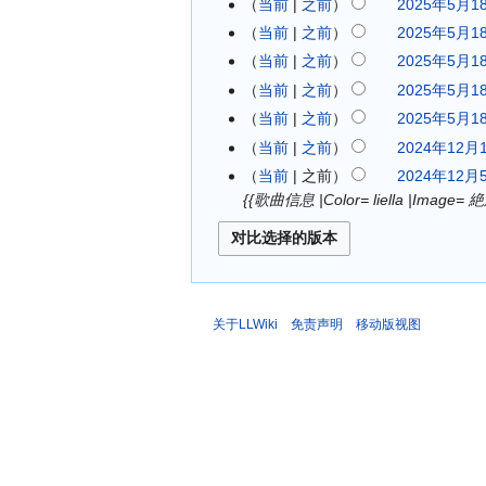
当前
之前
2025年5月18
年
当前
之前
2025年5月18
5
当前
之前
2025年5月18
月
1
当前
之前
2025年5月18
8
当前
之前
2025年5月18
日
当前
之前
2024年12月1
2
(
0
当前
之前
2024年12月5
2
星
2
{{歌曲信息 |Color= liella |Ima
0
期
4
2
日
年
4
)
1
年
2
1
月
2
关于LLWiki
免责声明
移动版视图
1
月
9
5
日
日
(
(
星
星
期
期
四