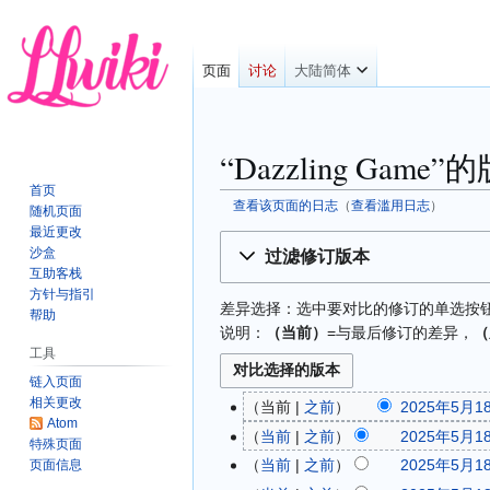
页面
讨论
大陆简体
“Dazzling Game
首页
查看该页面的日志
​（
查看滥用日志
）
随机页面
最近更改
跳
跳
沙盒
过滤修订版本
转
转
互助客栈
到
到
方针与指引
差异选择：选中要对比的修订的单选按钮，
导
搜
帮助
说明：
（当前）
=与最后修订的差异，
（
航
索
工具
链入页面
相关更改
当前
之前
2025年5月18
2
Atom
0
当前
之前
2025年5月18
特殊页面
2
当前
之前
2025年5月18
页面信息
5