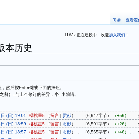
阅读
查看源
LLWiki正在建设中，欢迎
加入我们
！
”的版本历史
然后按Enter键或下面的按钮。
之前）
=与上个修订的差异，
小
=小编辑。
日 (日) 19:01
櫻桃星5
留言
贡献
6,647字节
+56
日 (日) 18:59
櫻桃星5
留言
贡献
6,591字节
+26
日 (日) 18:57
櫻桃星5
留言
贡献
6,565字节
+46