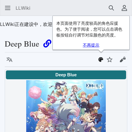
LLWiki
搜索
用
本页面使用了亮度较高的角色应援
LLWiki正在建设中，欢迎
加入我们
！
色。为了便于阅读，您可以点击调色
板按钮自行调节对应颜色的亮度。
Deep Blue
不再提示
语言
监视
查看
Deep Blue