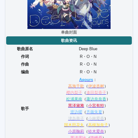
单曲封面
歌曲资讯
歌曲原名
Deep Blue
作词
R・O・N
作曲
R・O・N
编曲
R・O・N
Aqours
：
高海千歌
（
伊波杏树
）
樱内梨子
（
逢田梨香子
）
松浦果南
（
诹访奈奈香
）
黑泽黛雅
（
小宫有纱
）
歌手
渡边曜
（
齐藤朱夏
）
津岛善子
（
小林爱香
）
国木田花丸
（
高槻加奈子
）
小原鞠莉
（
铃木爱奈
）
黑泽露比
（
降幡爱
）