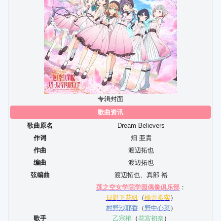
专辑封面
歌曲资讯
歌曲原名
Dream Believers
作词
畑 亜貴
作曲
渡辺拓也
编曲
渡辺拓也
弦编曲
渡辺拓也
、
真部 裕
莲之空女学院学园偶像俱乐部
：
日野下花帆
（
榆井希实
）
村野沙耶香
（
野中心菜
）
歌手
乙宗梢
（
花宫初奈
）