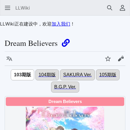
LLWiki
搜索
用
LLWiki正在建设中，欢迎
加入我们
！
Dream Believers
语言
监视
查看
103期版
104期版
SAKURA Ver.
105期版
B.G.P. Ver.
Dream Believers