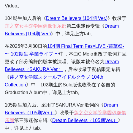
Video。
104期生加入后的《
Dream Believers (104期 Ver.)
》收录于
莲之空女学院学园偶像俱乐部
第二张迷你专辑《
Dream
Believers (104期 Ver.)
》中，详见上方tab。
在2025年3月30日的
104期 Final Term Fes×LIVE -蓮華祭-
〜 102期生 卒業ライブ 〜
中，本曲C Melo更改了歌词并且
更改了部分编舞的版本被演唱。该版本被命名为
Dream
Believers（SAKURA Ver.）
，后来收录于配信限定专辑
《
蓮ノ空女学院スクールアイドルクラブ 104th
Collection
》中，102期生的Solo版也收录在了各自的
Graduation Album中，详见上方tab。
105期生加入后、采用了SAKURA Ver.歌词的《
Dream
Believers（105期Ver.）
》收录于
莲之空女学院学园偶像俱
乐部
第三张迷你专辑《
Dream Believers（105期Ver.）
》
中，详见上方tab。