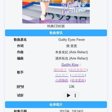
特典CD封面
歌曲资讯
歌曲原名
Guilty Eyes Fever
作词
畑 亜貴
作曲
本多友紀 (Arte Refact)
编曲
酒井拓也 (Arte Refact)
Guilty Kiss
：
樱内梨子
（
逢田梨香子
）
歌手
津岛善子
（
小林爱香
）
小原鞠莉
（
铃木爱奈
）
BPM
136
试听
收录唱片
初售日期
2017年
3
月
24
日