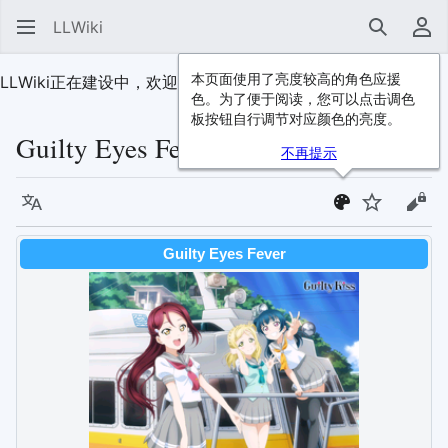
LLWiki
搜索
用
本页面使用了亮度较高的角色应援
LLWiki正在建设中，欢迎
加入我们
！
色。为了便于阅读，您可以点击调色
板按钮自行调节对应颜色的亮度。
Guilty Eyes Fever
不再提示
语言
监视
查看
Guilty Eyes Fever