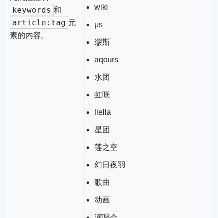
wiki
keywords
和
article:tag
元
μs
素的内容。
缪斯
aqours
水团
虹咲
liella
星团
莲之空
幻日夜羽
歌曲
动画
演唱会