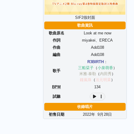
SIF2假封面
歌曲資訊
歌曲原名
Look at me now
作詞
miyakei
、
ERECA
作曲
Add108
編曲
Add108
R3BIRTH
：
三船栞子
（
小泉萌香
）
歌手
米雅·泰勒
（
內田秀
）
鐘嵐珠
（
法元明菜
）
BPM
134
試聽
收錄唱片
初售日期
2022年
9
月
28
日