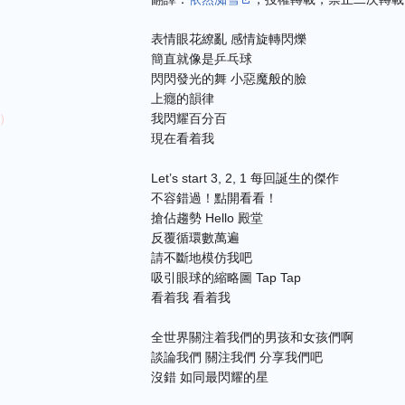
表情眼花繚亂 感情旋轉閃爍
簡直就像是乒乓球
閃閃發光的舞 小惡魔般的臉
上癮的韻律
）
我閃耀百分百
現在看着我
Let’s start 3, 2, 1 每回誕生的傑作
不容錯過！點開看看！
搶佔趨勢 Hello 殿堂
反覆循環數萬遍
請不斷地模仿我吧
吸引眼球的縮略圖 Tap Tap
看着我 看着我
全世界關注着我們的男孩和女孩們啊
談論我們 關注我們 分享我們吧
沒錯 如同最閃耀的星