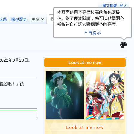
建立帳號
登入
本頁面使用了亮度較高的角色應援
搜
色。為了便於閱讀，您可以點擊調色
始碼
檢視歷史
更多
尋
板按鈕自行調節對應顏色的亮度。
不再提示
022年9月28日。
Look at me now
都着迷吧！」的