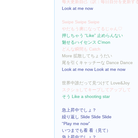
每天更新自己（訳：毎日自分を更新す
Look at me now
Swipe Swipe Swipe
やだもう虜になってるじゃん♡
押しちゃう “Like” 止めらんない
魅せるハイセンス C’mon
どんな瞬間も Catch
More 拡散してちょうだい
尾を引くキャッチーな Dance Dance
Look at me now Look at me now
世界中誰だって見つけて Love&Joy
スクショしてキープしてアップして
そう Like a shooting star
急上昇中でしょ？
繰り返し Slide Slide Slide
“Play me now”
いつまでも看 看（見て）
急上昇中でしょ？