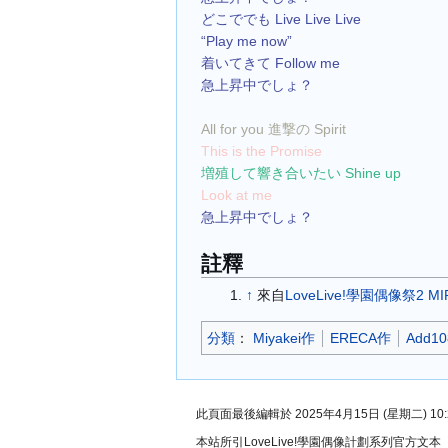
どこででも Live Live Live
“Play me now”
着いてきて Follow me
急上昇中でしょ？
All for you 進撃の Spirit
This is the Promise
増殖して響き合いたい Shine up
Look at me
急上昇中でしょ？
註釋
↑
來自
LoveLive!學園偶像祭2 MIR
分類
：​
Miyakei作
ERECA作
Add1
此頁面最後編輯於 2025年4月15日 (星期二) 10:
本站所引LoveLive!學園偶像計劃系列官