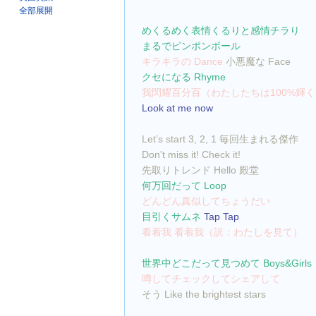
全部展開
めくるめく表情くるりと感情チラり
まるでピンポンボール
キラキラの Dance 
小悪魔な Face
クセになる Rhyme
我閃耀百分百（わたしたちは100%輝く
Look at me now
Let’s start 3, 2, 1 毎回生まれる傑作
Don't miss it! Check it!
先取りトレンド Hello 殿堂
何万回だって Loop
どんどん真似してちょうだい
目引くサムネ 
Tap Tap
看着我 看着我（訳：わたしを見て）
世界中どこだって見つめて Boys&Girls
噂してチェックしてシェアして
そう Like the brightest stars