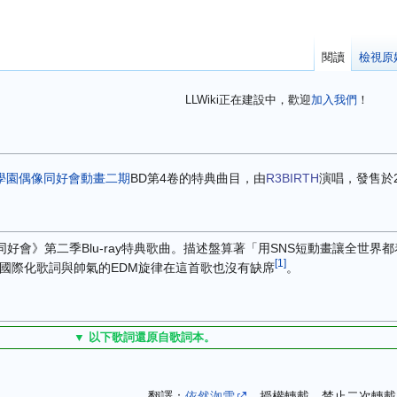
閱讀
檢視原
LLWiki正在建設中，歡迎
加入我們
！
學園學園偶像同好會
動畫二期
BD第4卷的特典曲目，由
R3BIRTH
演唱，發售於2
園偶像同好會》第二季Blu-ray特典歌曲。描述盤算著「用SNS短動畫讓全世界
[
1
]
獨有的國際化歌詞與帥氣的EDM旋律在這首歌也沒有缺席
。
▼ 以下歌詞還原自歌詞本。
翻譯：
依然洳雪
，授權轉載，禁止二次轉載