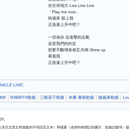
在任何地方 Live Live Live
「Play me now」
快過來 跟上我
正急速上升中吧？
一切為你 這進擊的志氣
這是我們的約定
想要不斷增長相互共鳴 Shine up
看着我
正急速上升中吧？
ACLE LIVE!
。
08作
R3BIRTH歌曲
三船栞子歌曲
米雅·泰勒歌曲
鐘嵐珠歌曲
L
29。
方文本（含日文原文和遊戲內不同語言文本）和檔案（未經特殊標註的圖片、歌曲試聽等