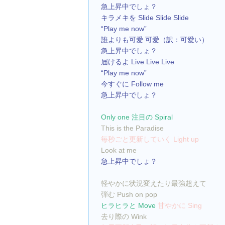
急上昇中でしょ？
キラメキを Slide Slide Slide
“Play me now”
誰よりも可爱 可爱（訳：可愛い）
急上昇中でしょ？
届けるよ Live Live Live
“Play me now”
今すぐに Follow me
急上昇中でしょ？
Only one 注目の Spiral
This is the Paradise
毎秒ごと更新していく Light up
Look at me
急上昇中でしょ？
軽やかに状況変えたり最強超えて
弾む Push on pop
ヒラヒラと Move 
甘やかに Sing
去り際の Wink