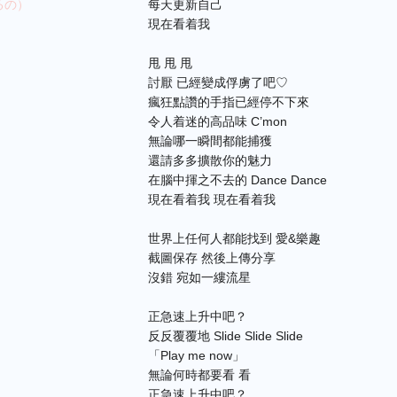
るの）
每天更新自己
現在看着我
甩 甩 甩
討厭 已經變成俘虜了吧♡
瘋狂點讚的手指已經停不下來
令人着迷的高品味 C’mon
無論哪一瞬間都能捕獲
還請多多擴散你的魅力
在腦中揮之不去的 Dance Dance
現在看着我 現在看着我
世界上任何人都能找到 愛&樂趣
截圖保存 然後上傳分享
沒錯 宛如一縷流星
正急速上升中吧？
反反覆覆地 Slide Slide Slide
「Play me now」
無論何時都要看 看
正急速上升中吧？