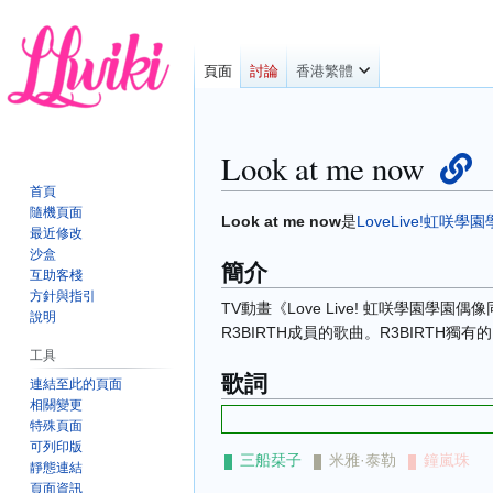
頁面
討論
香港繁體
Look at me now
首頁
隨機頁面
跳
跳
Look at me now
是
LoveLive!虹咲
最近修改
至
至
沙盒
簡介
導
搜
互助客棧
覽
尋
方針與指引
TV動畫《Love Live! 虹咲學園學
說明
R3BIRTH成員的歌曲。R3BIRTH
工具
歌詞
連結至此的頁面
相關變更
特殊頁面
可列印版
三船栞子
米雅·泰勒
鐘嵐珠
靜態連結
頁面資訊