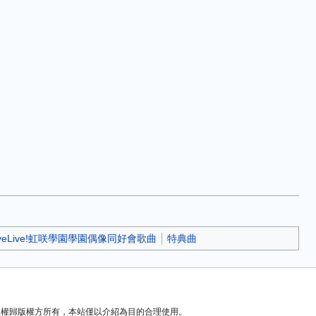
oveLive!虹咲學園學園偶像同好會歌曲
特典曲
）版權歸版權方所有，本站僅以介紹為目的合理使用。