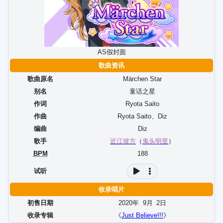
AS假封面
歌曲资讯
歌曲原名
Märchen Star
别名
童话之星
作词
Ryota Saito
作曲
Ryota Saito
、
Diz
编曲
Diz
歌手
近江彼方
（
鬼头明里
）
BPM
188
试听
收录唱片
初售日期
2020年
9
月
2
日
收录专辑
《
Just Believe!!!
》