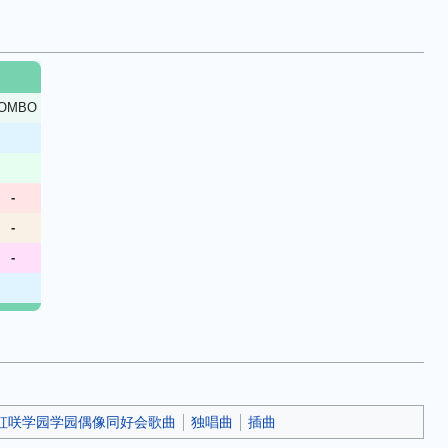
OMBO
-
-
-
ve!虹咲学园学园偶像同好会歌曲
独唱曲
插曲