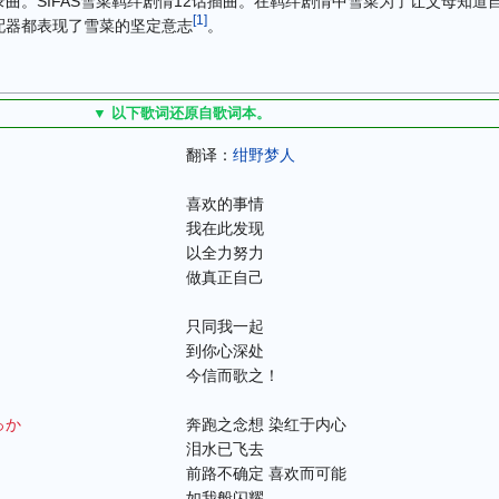
曲。SIFAS雪菜羁绊剧情12话插曲。在羁绊剧情中雪菜为了让父母知道
[
1
]
配器都表现了雪菜的坚定意志
。
▼ 以下歌词还原自歌词本。
翻译：
绀野梦人
喜欢的事情
我在此发现
以全力努力
做真正自己
只同我一起
到你心深处
今信而歌之！
っか
奔跑之念想 染红于内心
泪水已飞去
前路不确定 喜欢而可能
如我般闪耀