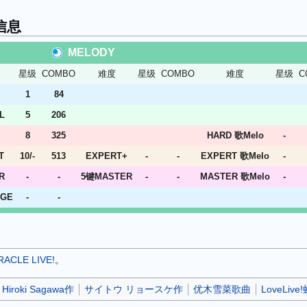
信息
MELODY
星级
COMBO
难度
星级
COMBO
难度
星级
C
1
84
L
5
206
8
325
HARD 歌Melo
-
T
10/-
513
EXPERT+
-
-
EXPERT 歌Melo
-
R
-
-
5键MASTER
-
-
MASTER 歌Melo
-
NGE
-
-
ACLE LIVE!
。
Hiroki Sagawa作
サイトウ リョースケ作
优木雪菜歌曲
LoveLi