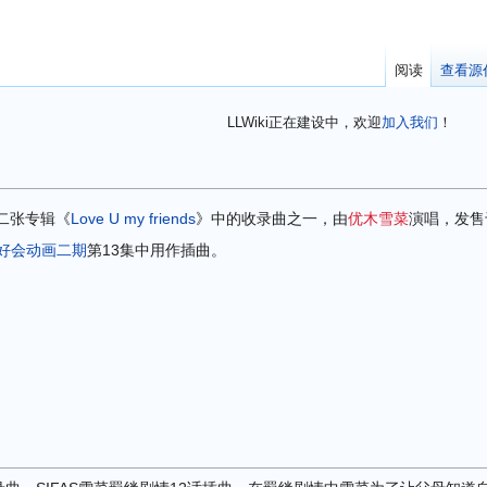
阅读
查看源
LLWiki正在建设中，欢迎
加入我们
！
二张专辑《
Love U my friends
》中的收录曲之一，由
优木雪菜
演唱，发售于
同好会
动画二期
第13集中用作插曲。