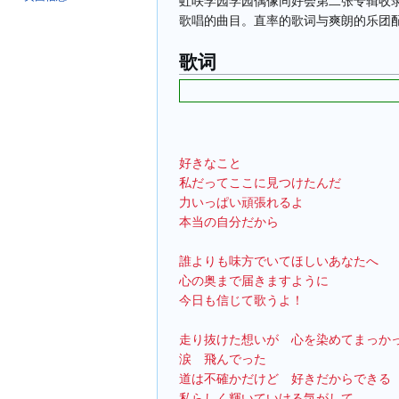
虹咲学园学园偶像同好会第二张专辑收录
歌唱的曲目。直率的歌词与爽朗的乐团
歌词
好きなこと
私だってここに見つけたんだ
力いっぱい頑張れるよ
本当の自分だから
誰よりも味方でいてほしいあなたへ
心の奥まで届きますように
今日も信じて歌うよ！
走り抜けた想いが　心を染めてまっか
涙　飛んでった
道は不確かだけど　好きだからできる
私らしく輝いていける気がして