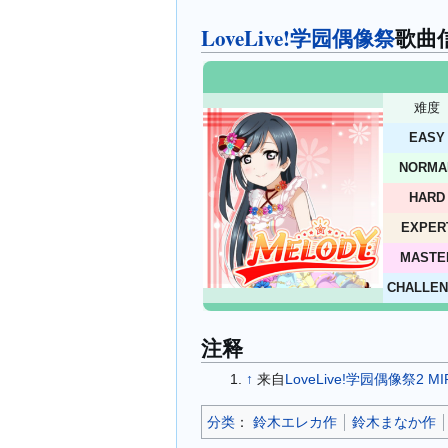
LoveLive!学园偶像祭
歌曲
难度
EASY
NORMA
HARD
EXPER
MASTE
CHALLE
注释
↑
来自
LoveLive!学园偶像祭2 MIR
分类
：​
鈴木エレカ作
鈴木まなか作