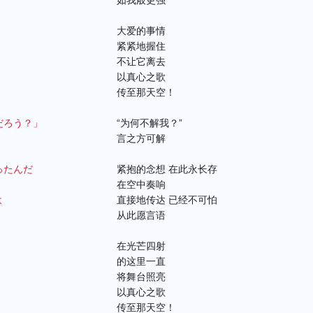
如我般更强
大爱的事情
紧紧地握住
不让它离去
以真心之歌
传至那天空！
だろう？」
“为何不解我？”
言之方可解
ったんだ
紧抱的念想 在此永长存
在空中奏响
よ
直接地传达 已经不可怕
从此愿言语
在光芒四射
的这里一直
将舞台照亮
以真心之歌
传至那天空！