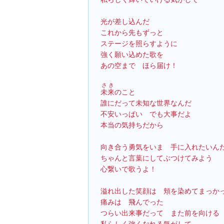
光が差し込んだ
これから先もずっと
ステージを照らすように
強く願い込めた歌を
あの空まで　ほら届け！
さき
未来
のこと
誰にだって未知な世界なんだ
不安いっぱい　でも大事だよ
本当の気持ちだから
向き合う勇気をいま　手に入れたいん
ちゃんと言葉にしてぶつけてみよう
心繋いで歌うよ！
溢れ出した笑顔は　頬を染めてまっか
痛みは　飛んでった
つらい出来事だって　また前を向ける