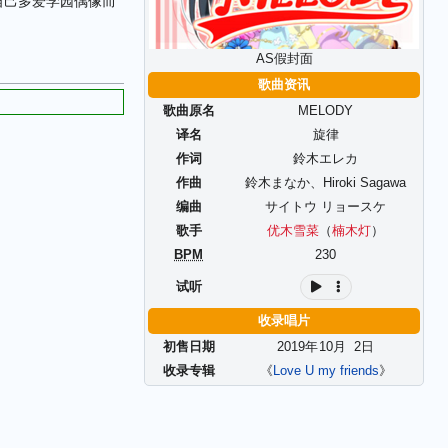
自己多爱学园偶像而
AS假封面
歌曲资讯
歌曲原名
MELODY
译名
旋律
作词
鈴木エレカ
作曲
鈴木まなか
、
Hiroki Sagawa
编曲
サイトウ リョースケ
歌手
优木雪菜
（
楠木灯
）
BPM
230
试听
收录唱片
初售日期
2019年
10
月
2
日
收录专辑
《
Love U my friends
》