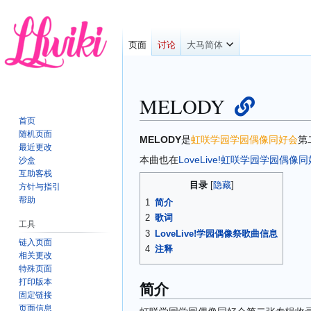
页面
讨论
大马简体
MELODY
首页
随机页面
跳
跳
MELODY
是
虹咲学园学园偶像同好会
第
最近更改
转
转
本曲也在
LoveLive!虹咲学园学园偶像
沙盒
到
到
互助客栈
导
搜
目录
方针与指引
航
索
帮助
1
简介
2
歌词
工具
3
LoveLive!学园偶像祭歌曲信息
链入页面
4
注释
相关更改
特殊页面
打印版本
简介
固定链接
页面信息