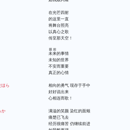
在光芒四射
的这里一直
将舞台照亮
以真心之歌
传至那天空！
眼前
未来
的事情
未知的世界
不安而重要
真正的心情
だほら
相向的勇气 现存于手中
好好说出来
心相连而歌！
っか
满溢的笑颜 染红的面颊
痛楚已飞去
经历很痛苦 仍继续前进