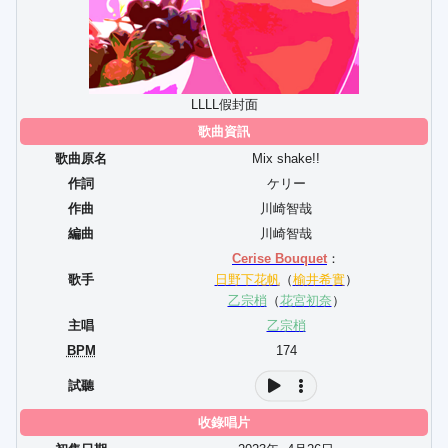
LLLL假封面
歌曲資訊
歌曲原名
Mix shake!!
作詞
ケリー
作曲
川崎智哉
編曲
川崎智哉
Cerise Bouquet
：
歌手
日野下花帆
（
榆井希實
）
乙宗梢
（
花宮初奈
）
主唱
乙宗梢
BPM
174
試聽
收錄唱片