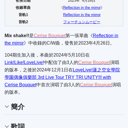
初售日期
2023年
4
月
26
日
收錄單曲
《
Reflection in the mirror
》
音軌1
Reflection in the mirror
音軌2
フォーチュンムービー
Mix shake!!
是
Cerise Bouquet
第一張單曲《
Reflection in
the mirror
》中收錄的C/W曲，發售於2023年4月26日。
104期生加入後，本曲於2024年5月10日在
Link!Like!LoveLive!
中配信了由3人的
Cerise Bouquet
演唱
的版本，之後於2024年12月1日在
LoveLive!蓮之空女學院
學園偶像俱樂部 3rd Live Tour TRY TRI UNITY!!! with
Cerise Bouquet
中首次演唱了由3人的
Cerise Bouquet
演唱
的版本。
簡介
歌詞