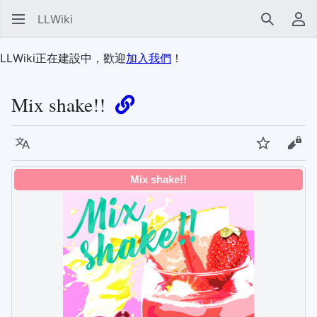
LLWiki
搜尋
使
LLWiki正在建設中，歡迎
加入我們
！
Mix shake!!
語言
監視
檢視
Mix shake!!