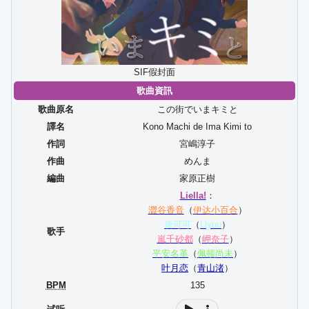
SIF假封面
歌曲資訊
歌曲原名
この街でいまキミと
譯名
Kono Machi de Ima Kimi to
作詞
宮嶋淳子
作曲
めんま
編曲
家原正樹
Liella!
：
澀谷香音
（
伊达小百合
）
唐可可
（
Liyuu
）
歌手
嵐千砂都
（
岬奈子
）
平安名堇
（
佩顿尚未
）
叶月恋
（
青山渚
）
BPM
135