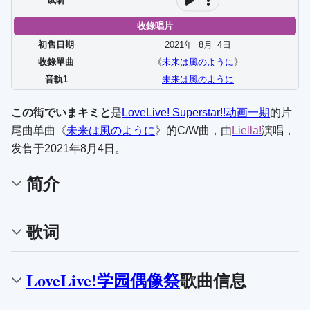
试听
收錄唱片
初售日期
2021年
8
月
4
日
收錄單曲
《
未来は風のように
》
音軌1
未来は風のように
この街でいまキミと
是
LoveLive! Superstar!!
动画一期
的片
尾曲单曲《
未来は風のように
》的C/W曲，由
Liella!
演唱，
发售于2021年8月4日。
简介
歌词
LoveLive!学园偶像祭
歌曲信息