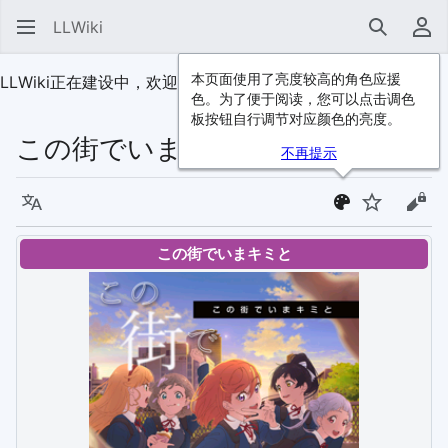
LLWiki
搜索
用
本页面使用了亮度较高的角色应援
LLWiki正在建设中，欢迎
加入我们
！
色。为了便于阅读，您可以点击调色
板按钮自行调节对应颜色的亮度。
この街でいまキミと
不再提示
语言
监视
查看
この街でいまキミと