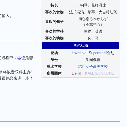
特长
钢琴、花样滑冰
喜欢的食物
法式清汤、草莓、大吉岭红茶
逆输入。
初心忘るべからず
喜欢的句子
（不忘初心）
喜欢的学科
生物、英语
喜欢的动物
狗、马
角色活动
登场
LoveLive! Superstar!!
企划
的过程中，
恋
也是想
身份
学园偶像
就读学校
结丘女子高等学校
祭将以音乐科主办”
所属团体
Liella!
、
KALEIDOSCORE
后跟踪
恋
来进一步了