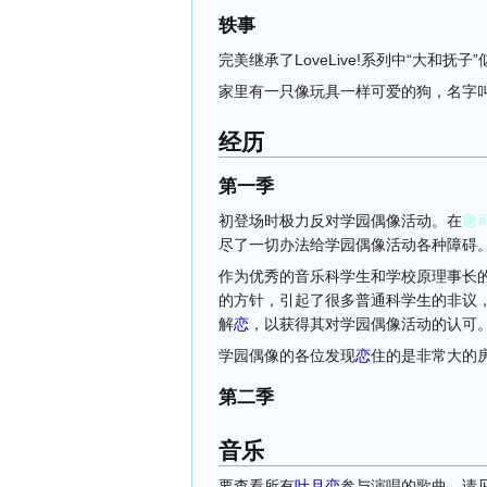
轶事
完美继承了LoveLive!系列中“大和
家里有一只像玩具一样可爱的狗，名字叫
经历
第一季
初登场时极力反对学园偶像活动。在
唐
尽了一切办法给学园偶像活动各种障碍
作为优秀的音乐科学生和学校原理事长
的方针，引起了很多普通科学生的非议
解
恋
，以获得其对学园偶像活动的认可
学园偶像的各位发现
恋
住的是非常大的
第二季
音乐
要查看所有
叶月恋
参与演唱的歌曲，请