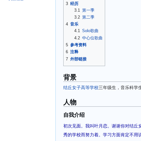
3
经历
3.1
第一季
3.2
第二季
4
音乐
4.1
Solo歌曲
4.2
中心位歌曲
5
参考资料
6
注释
7
外部链接
背景
结丘女子高等学校
三年级生，音乐科学
人物
自我介绍
初次见面。我叫叶月恋。谢谢你对结丘
秀的学校而努力着。学习方面肯定不用