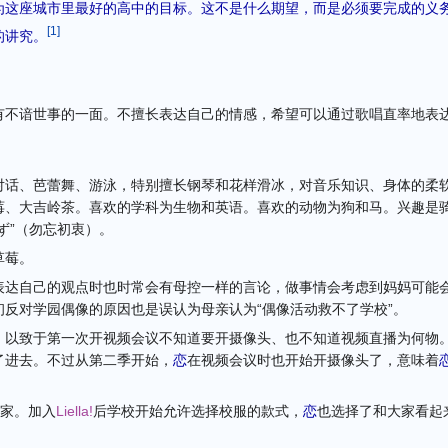
为这座城市里最好的高中的目标。这不是什么期望，而是必须要完成的义
[
1
]
的讲究。
有不谙世事的一面。不擅长表达自己的情感，希望可以通过歌唱直率地表
对话、芭蕾舞、游泳，特别擅长钢琴和花样滑冰，对音乐知识、身体的柔
莓、大吉岭茶。喜欢的学科为生物和英语。喜欢的动物为狗和马。兴趣是
ず
”（勿忘初衷）。
草莓。
表达自己的观点时也时常会有母控一样的言论，做事情会考虑到妈妈可能
反对学园偶像的原因也是误认为母亲认为“偶像活动救不了学校”。
，以致于第一次开视频会议不知道要开摄像头、也不知道视频直播为何物
了进去。不过从第二季开始，
恋
在视频会议时也开始开摄像头了，意味着
家。加入
Liella!
后学校开始允许选择校服的款式，
恋
也选择了和大家看起