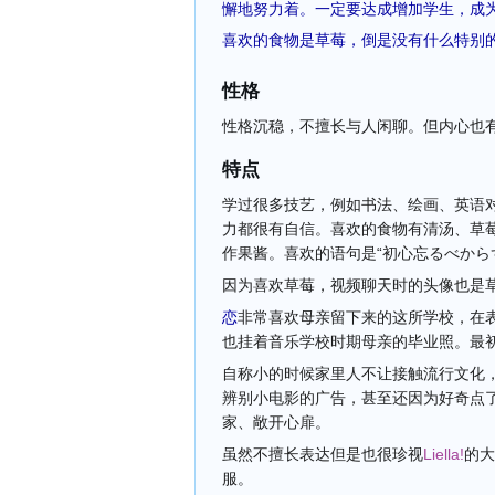
懈地努力着。一定要达成增加学生，成
喜欢的食物是草莓，倒是没有什么特别
性格
性格沉稳，不擅长与人闲聊。但内心也
特点
学过很多技艺，例如书法、绘画、英语
力都很有自信。喜欢的食物有清汤、草
作果酱。喜欢的语句是“
初心忘るべから
因为喜欢草莓，视频聊天时的头像也是
恋
非常喜欢母亲留下来的这所学校，在
也挂着音乐学校时期母亲的毕业照。最初
自称小的时候家里人不让接触流行文化
辨别小电影的广告，甚至还因为好奇点
家、敞开心扉。
虽然不擅长表达但是也很珍视
Liella!
的大
服。