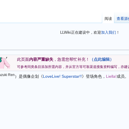
阅读
查看源
LLWiki正在建设中，欢迎
加入我们
！
此页面
内容严重缺失
，急需您帮忙补充！
（点此编辑）
可参考同类条目添加所需内容，并从官方等可靠渠道搜集资料编写，亦建
zuki Ren
）是偶像企划《
LoveLive! Superstar!!
》登场角色，
Liella!
成员。