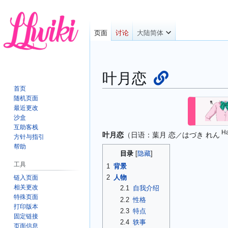
页面
讨论
大陆简体
叶月恋
首页
随机页面
跳
跳
最近更改
转
转
沙盒
到
到
互助客栈
Ha
叶月恋
（日语：
葉月 恋
はづき れん
导
搜
／
方针与指引
航
索
帮助
目录
工具
1
背景
2
人物
链入页面
相关更改
2.1
自我介绍
特殊页面
2.2
性格
打印版本
2.3
特点
固定链接
2.4
轶事
页面信息