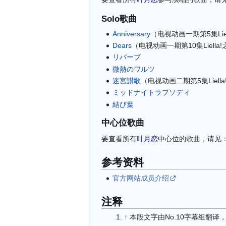
Solo歌曲
Anniversary
（电视动画一期第5集Liel
Dears
（电视动画一期第10集Liella
リバーブ
微熱のワルツ
迷宮讃歌
（电视动画二期第5集Liell
ミッドナイトラプソディ
結び葉
中心位歌曲
要查看所有
叶月恋
中心位的歌曲，请见
参考资料
官方网站成员介绍
注释
↑
本段文字由No.10字幕组翻