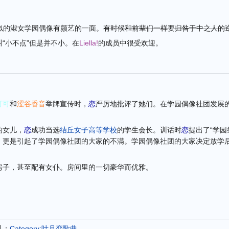
抚子”似的淑女学园偶像有颜艺的一面。
有时候和前辈们一样要归咎于中之人的
“小不点”但是并不小。在
Liella!
的成员中很受欢迎。
可可
和
涩谷香音
举牌宣传时，
恋
严厉地批评了她们。在学园偶像社团发展
。
的女儿，
恋
成功当选
结丘女子高等学校
的学生会长。训话时
恋
提出了“学园
，更是引起了学园偶像社团的大家的不满。学园偶像社团的大家决定放学
。
房子，甚至配有女仆。房间里的一切豪华而优雅。
见：
Category:叶月恋歌曲
。