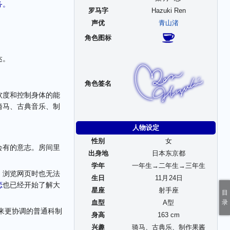
务。
罗马字
Hazuki Ren
声优
青山渚
角色图标
达。
角色签名
软度和控制身体的能
骑马、古典音乐、制
人物设定
性别
女
会有的意志。房间里
出身地
日本东京都
学年
一年生→二年生→三年生
。浏览网页时也无法
生日
11
月
24
日
恋
也已经开始了解大
星座
射手座
血型
A型
来更协调的普通科制
身高
163 cm
兴趣
骑马、古典乐、制作果酱