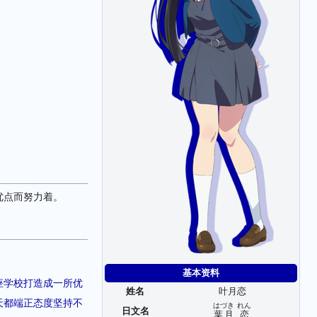
优点而努力着。
基本资料
座学校打造成一所优
姓名
叶月恋
天都端正态度坚持不
はづき
れん
日文名
葉月
恋