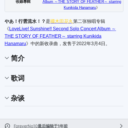
收錄專輯
Album ～THE STORY OF FEATHER～ starring
Kunikida Hanamaru
》
やあ！行雲流水！？
是
國木田花丸
第二张独唱专辑
《
LoveLive! Sunshine!! Second Solo Concert Album ～
THE STORY OF FEATHER～ starring Kunikida
Hanamaru
》中的新收录曲，发售于2022年3月4日。
简介
歌词
杂谈
ForeverNo10
最后编辑于1年前