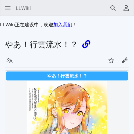
LLWiki
搜索
用
LLWiki正在建设中，欢迎
加入我们
！
やあ！行雲流水！？
语言
监视
查看
やあ！行雲流水！？