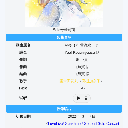
Solo专辑封面
歌曲資訊
歌曲原名
やあ！行雲流水！？
譯名
Yaa! Kouunryuusui!?
作詞
畑 亜貴
作曲
白須賀 悟
編曲
白須賀 悟
歌手
國木田花丸
（
高槻加奈子
）
BPM
196
试听
收錄唱片
初售日期
2022年
3
月
4
日
《
LoveLive! Sunshine!! Second Solo Concert