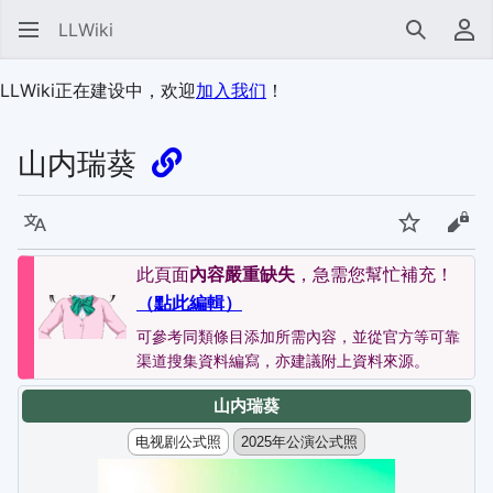
LLWiki
搜索
用
LLWiki正在建设中，欢迎
加入我们
！
山内瑞葵
语言
监视
查看
此頁面
內容嚴重缺失
，急需您幫忙補充！
（點此編輯）
可參考同類條目添加所需內容，並從官方等可靠
渠道搜集資料編寫，亦建議附上資料來源。
山内瑞葵
电视剧公式照
2025年公演公式照