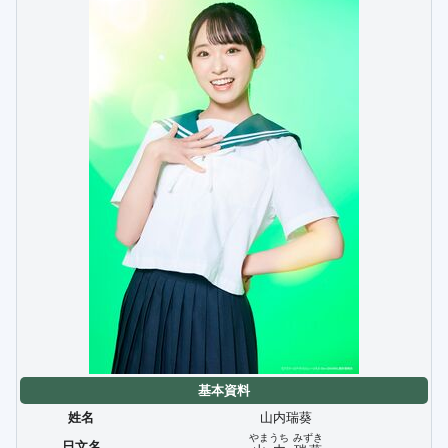
基本資料
姓名
山内瑞葵
やまうち
みずき
日文名