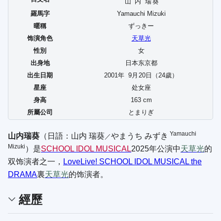
山内
瑞葵
羅馬字
Yamauchi Mizuki
暱稱
ずっきー
饰演角色
天草光
性別
女
出身地
日本东京都
出生日期
2001年
9
月
20
日（24歲）
星座
处女座
身高
163 cm
所屬公司
とまりぎ
Yamauchi
山内瑞葵
（日語：
山内 瑞葵
やまうち みずき
／
Mizuki
）是
SCHOOL IDOL MUSICAL
2025年公演中
天草光
的
双饰演者之一，
LoveLive! SCHOOL IDOL MUSICAL the
DRAMA
裏
天草光
的饰演者。
經歷