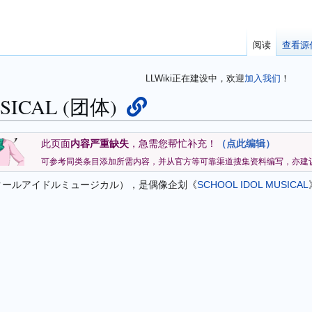
阅读
查看源
LLWiki正在建设中，欢迎
加入我们
！
SICAL (团体)
此页面
内容严重缺失
，急需您帮忙补充！
（点此编辑）
可参考同类条目添加所需内容，并从官方等可靠渠道搜集资料编写，亦建
クールアイドルミュージカル
），是偶像企划《
SCHOOL IDOL MUSICAL