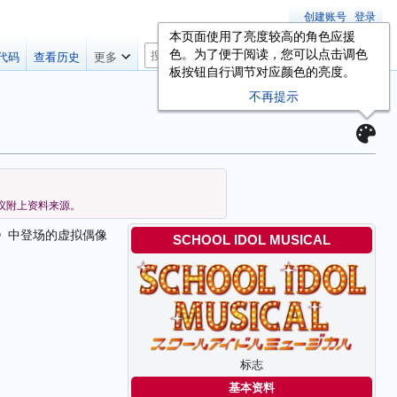
创建账号
登录
本页面使用了亮度较高的角色应援
搜
色。为了便于阅读，您可以点击调色
代码
查看历史
更多
索
板按钮自行调节对应颜色的亮度。
不再提示
议附上资料来源。
》中登场的虚拟偶像
SCHOOL IDOL MUSICAL
标志
基本资料