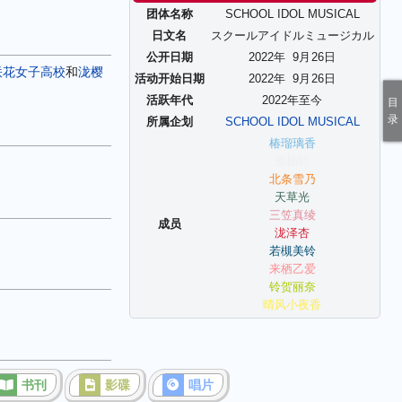
团体名称
SCHOOL IDOL MUSICAL
日文名
スクールアイドルミュージカル
公开日期
2022年
9
月
26
日
咲花女子高校
和
泷樱
活动开始日期
2022年
9
月
26
日
活跃年代
2022年至今
所属企划
SCHOOL IDOL MUSICAL
椿瑠璃香
皇柚叶
北条雪乃
天草光
三笠真绫
成员
泷泽杏
若槻美铃
来栖乙爱
铃贺丽奈
晴风小夜香
书刊
影碟
唱片