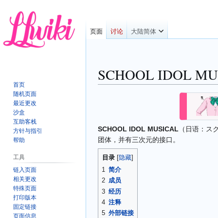
页面
讨论
大陆简体
SCHOOL IDOL MU
首页
随机页面
跳
跳
最近更改
转
转
沙盒
到
到
互助客栈
SCHOOL IDOL MUSICAL
（日语：
ス
导
搜
方针与指引
团体，并有三次元的接口。
航
索
帮助
工具
目录
1
简介
链入页面
相关更改
2
成员
特殊页面
3
经历
打印版本
4
注释
固定链接
5
外部链接
页面信息