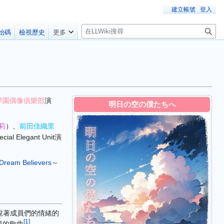
建立帳號
登入
搜
始碼
檢視歷史
更多
尋
學園偶像俱樂部
演
明日の空の僕たちへ
莉
）
、
前田佳織里
ial Elegant Unit演
eam Believers～
訴說著成員們的情緒的
[
1
]