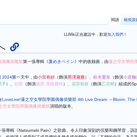
閱讀
檢視原
LLWiki正在建設中，歡迎
加入我們
！
へ
園偶像俱樂部
第一張專輯《
夏めきペイン
》中的收錄曲，由
蓮之空女學院
園 2024
第一天中，由
小宮有紗
（飾演
黑澤黛雅
）
、
鈴木愛奈
（飾演
小原鞠
栞子
）
、
結那
（飾演
葳恩·瑪格麗特
）
、
花宮初奈
（飾演
乙宗梢
）
組成的Spec
在
LoveLive!蓮之空女學院學園偶像俱樂部 4th Live Dream ～Bloom, The Dr
之空女學院學園偶像俱樂部
演唱的版本。
專輯《Natsumeki Pain》之歌曲。令人印象深刻的弦樂和鋼琴音，