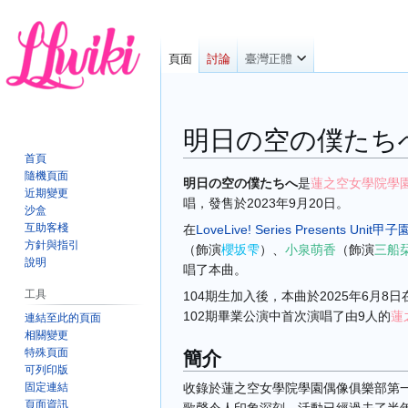
頁面
討論
臺灣正體
明日の空の僕たち
首頁
隨機頁面
跳
跳
明日の空の僕たちへ
是
蓮之空女學院學
近期變更
至
至
唱，發售於2023年9月20日。
沙盒
導
搜
互助客棧
在
LoveLive! Series Presents Unit甲子
覽
尋
方針與指引
（飾演
櫻坂雫
）
、
小泉萌香
（飾演
三船
說明
唱了本曲。
工具
104期生加入後，本曲於2025年6月8日
102期畢業公演中首次演唱了由9人的
蓮
連結至此的頁面
相關變更
簡介
特殊頁面
可列印版
固定連結
收錄於蓮之空女學院學園偶像俱樂部第一張
頁面資訊