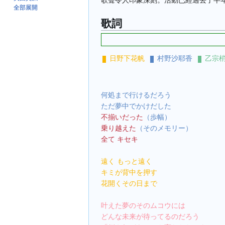
歌聲令人印象深刻。活動已經過去了半
全部展開
歌詞
日野下花帆
村野沙耶香
乙宗
何処まで行けるだろう
ただ夢中でかけだした
不揃いだった
（歩幅）
乗り越えた
（そのメモリー）
全て キセキ
遠く もっと遠く
キミが背中を押す
花開くその日まで
叶えた夢のそのムコウには
どんな未来が待ってるのだろう