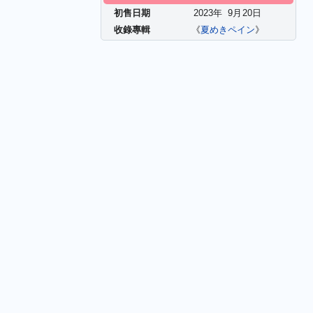
初售日期
2023年
9
月
20
日
收錄專輯
《
夏めきペイン
》