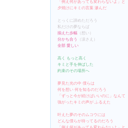
「例え何があっても変わらないよ」と
夕焼けにキミの言葉 滲んだ
とっくに諦めただろう
私だけの夢ならば
揃えた歩幅
（想い）
分かち合う
（涙さえ）
全部 愛しい
高く もっと高く
キミと手を伸ばした
約束のその場所へ
夢見た光の中 僕らは
何を想い 何を知るのだろう
「ずっと今が続けばいいのに」なんて
強がったキミの声が ふるえた
叶えた夢のそのムコウには
どんな僕らが待ってるのだろう
「例え何があっても変わらないよ」と