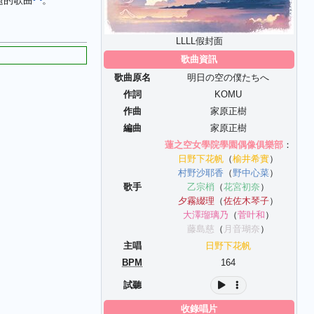
題的歌曲
。
LLLL假封面
歌曲資訊
歌曲原名
明日の空の僕たちへ
作詞
KOMU
作曲
家原正樹
編曲
家原正樹
蓮之空女學院學園偶像俱樂部
：
日野下花帆
（
榆井希實
）
村野沙耶香
（
野中心菜
）
歌手
乙宗梢
（
花宮初奈
）
夕霧綴理
（
佐佐木琴子
）
大澤瑠璃乃
（
菅叶和
）
藤島慈
（
月音瑚奈
）
主唱
日野下花帆
BPM
164
試聽
收錄唱片