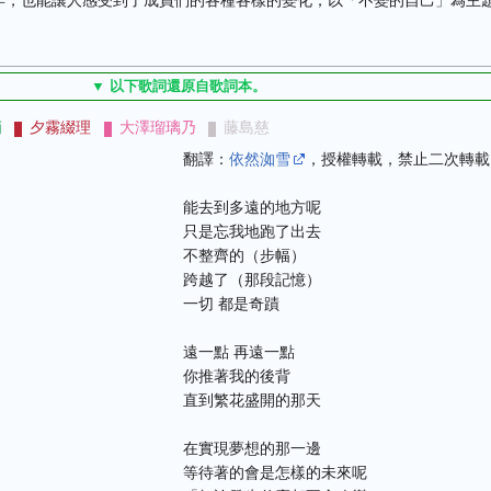
年，也能讓人感受到了成員們的各種各樣的變化，以「不變的自己」為主
▼ 以下歌詞還原自歌詞本。
梢
夕霧綴理
大澤瑠璃乃
藤島慈
翻譯：
依然洳雪
，授權轉載，禁止二次轉載
能去到多遠的地方呢
只是忘我地跑了出去
不整齊的（步幅）
跨越了（那段記憶）
一切 都是奇蹟
遠一點 再遠一點
你推著我的後背
直到繁花盛開的那天
在實現夢想的那一邊
等待著的會是怎樣的未來呢