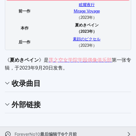
眩耀夜行
前一作
Mirage Voyage
（2023年）
夏めきペイン
本作
（2023年）
素顔のピクセル
后一作
（2023年）
《
夏めきペイン
》是
莲之空女学院学园偶像俱乐部
第一张专
辑，于2023年9月20日发售。
收录曲目
外部链接
ForeverNo10
最后编辑于6个月前