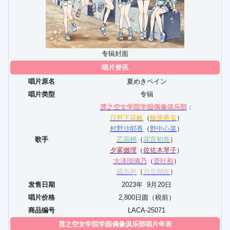
专辑封面
唱片资讯
唱片原名
夏めきペイン
唱片类型
专辑
莲之空女学院学园偶像俱乐部
：
日野下花帆
（
榆井希实
）
村野沙耶香
（
野中心菜
）
歌手
乙宗梢
（
花宫初奈
）
夕雾缀理
（
佐佐木琴子
）
大泽瑠璃乃
（
菅叶和
）
藤岛慈
（
月音瑚奈
）
发售日期
2023年
9
月
20
日
唱片价格
2,800日圆（税前）
商品编号
LACA-25071
莲之空女学院学园偶像俱乐部唱片年表