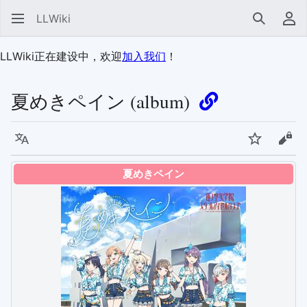
LLWiki
搜索
用
LLWiki正在建设中，欢迎
加入我们
！
夏めきペイン (album)
语言
监视
查看
夏めきペイン