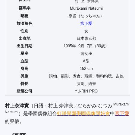
村上
奈津実
羅馬字
Murakami Natsumi
暱稱
奈醬（
なっちゃん
）
飾演角色
宮下愛
性別
女
出身地
日本東京都
出生日期
1995年
9
月
7
日（30歲）
星座
處女座
血型
A型
身高
152 cm
興趣
購物、攝影、煮食、飛鏢、和狗狗玩、吉他
特長
演劇、繪畫
所屬公司
YU-RIN PRO
Murakami
村上奈津實
（日語：
村上 奈津実
むらかみ なつみ
／
Natsumi
）是學園偶像組合
虹咲學園學園偶像同好會
中
宮下愛
的聲優。