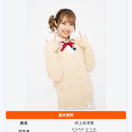
基本資料
姓名
村上奈津實
むらかみ
なつみ
日文名