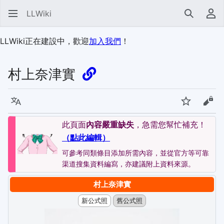
LLWiki
搜尋
使
LLWiki正在建設中，歡迎
加入我們
！
村上奈津實
語言
監視
檢視
此頁面
內容嚴重缺失
，急需您幫忙補充！
（點此編輯）
可參考同類條目添加所需內容，並從官方等可靠
渠道搜集資料編寫，亦建議附上資料來源。
村上奈津實
新公式照
舊公式照