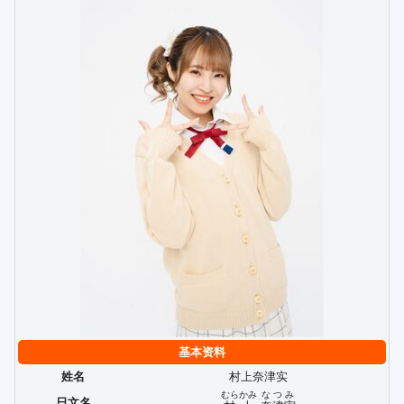
基本资料
姓名
村上奈津实
むらかみ
なつみ
日文名