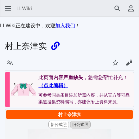
LLWiki
搜索
用
LLWiki正在建设中，欢迎
加入我们
！
村上奈津实
语言
监视
查看
此页面
内容严重缺失
，急需您帮忙补充！
（点此编辑）
可参考同类条目添加所需内容，并从官方等可靠
渠道搜集资料编写，亦建议附上资料来源。
村上奈津实
新公式照
旧公式照