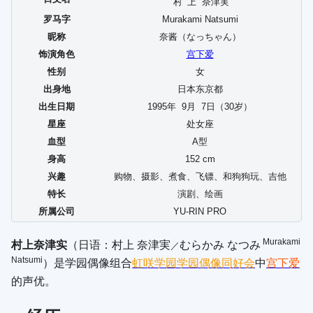
村上
奈津実
罗马字
Murakami Natsumi
昵称
奈酱（
なっちゃん
）
饰演角色
宫下爱
性别
女
出身地
日本东京都
出生日期
1995年
9
月
7
日（30岁）
星座
处女座
血型
A型
身高
152 cm
兴趣
购物、摄影、煮食、飞镖、和狗狗玩、吉他
特长
演剧、绘画
所属公司
YU-RIN PRO
Murakami
村上奈津实
（日语：
村上 奈津実
むらかみ なつみ
／
Natsumi
）是学园偶像组合
虹咲学园学园偶像同好会
中
宫下爱
的声优。