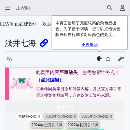
LLWiki
搜索
用
本页面使用了亮度较高的角色应援
LLWiki正在建设中，欢迎
加入我们
！
色。为了便于阅读，您可以点击调色
板按钮自行调节对应颜色的亮度。
浅井七海
不再提示
语言
监视
查看
此页面
内容严重缺失
，急需您帮忙补充！
（点此编辑）
可参考同类条目添加所需内容，并从官方等可靠
渠道搜集资料编写，亦建议附上资料来源。
浅井七海
电视剧公式照
2026年公演公式照
2025年公演公式照
2024年公演公式照
2022年初演公式照