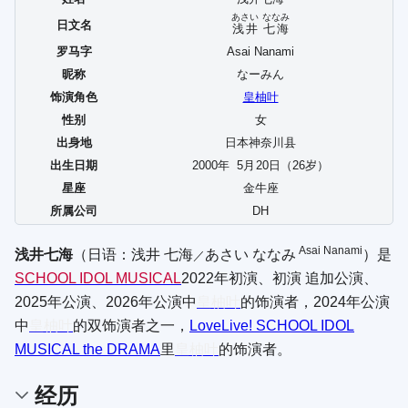
あさい
ななみ
日文名
浅井
七海
罗马字
Asai Nanami
昵称
なーみん
饰演角色
皇柚叶
性别
女
出身地
日本神奈川县
出生日期
2000年
5
月
20
日（26岁）
星座
金牛座
所属公司
DH
Asai Nanami
浅井七海
（日语：
浅井 七海
あさい ななみ
）是
／
SCHOOL IDOL MUSICAL
2022年初演、初演 追加公演、
2025年公演、2026年公演中
皇柚叶
的饰演者，2024年公演
中
皇柚叶
的双饰演者之一，
LoveLive! SCHOOL IDOL
MUSICAL the DRAMA
里
皇柚叶
的饰演者。
经历