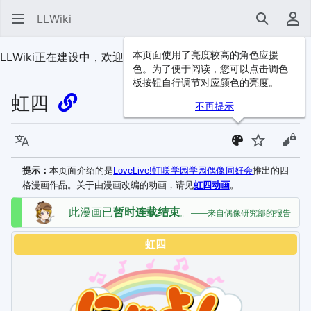
LLWiki
搜索
用
本页面使用了亮度较高的角色应援
LLWiki正在建设中，欢迎
加入我们
！
色。为了便于阅读，您可以点击调色
板按钮自行调节对应颜色的亮度。
虹四
不再提示
语言
监视
查看
提示：
本页面介绍的是
LoveLive!虹咲学园学园偶像同好会
推出的四
格漫画作品。关于由漫画改编的动画，请见
虹四动画
。
此漫画已
暂时连载结束
。
——来自偶像研究部的报告
虹四