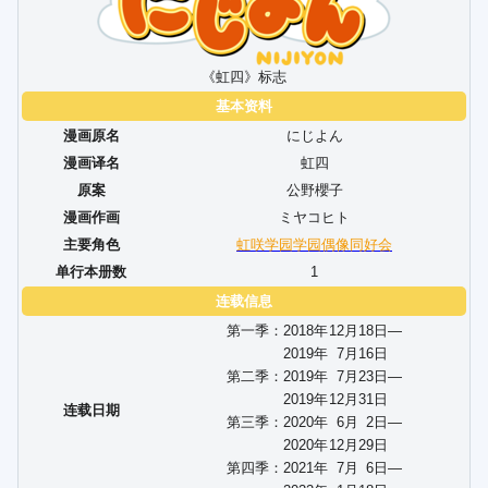
《虹四》标志
基本资料
漫画原名
にじよん
漫画译名
虹四
原案
公野櫻子
漫画作画
ミヤコヒト
主要角色
虹咲学园学园偶像同好会
单行本册数
1
连载信息
第一季：2018年
12
月
18
日—
2019年
7
月
16
日
第二季：2019年
7
月
23
日—
2019年
12
月
31
日
连载日期
第三季：2020年
6
月
2
日—
2020年
12
月
29
日
第四季：2021年
7
月
6
日—