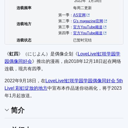
2022年
1
月
18
日
连载频率
每周二更新
第一季：
AS官网
第二季：
G's magazine官网
连载地方
第三季：
官方YouTube频道
第四季：
官方YouTube频道
连载状态
已暂时完结
《
虹四
》（
にじよん
）是偶像企划《
LoveLive!虹咲学园学
园偶像同好会
》推出的漫画，由2018年12月18日起在网络
连载，现共有四季。
2022年9月18日，在
LoveLive!虹咲学园学园偶像同好会 5th
Live! 彩虹绽放的地方
中宣布本作品迷你动画化，将于2023
年1月起放送。
简介