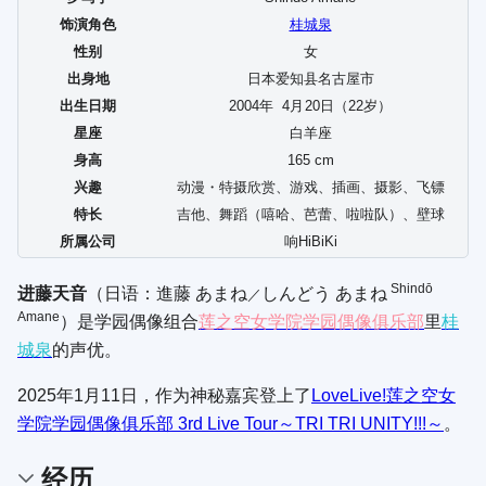
饰演角色
桂城泉
性别
女
出身地
日本爱知县名古屋市
出生日期
2004年
4
月
20
日（22岁）
星座
白羊座
身高
165 cm
兴趣
动漫・特摄欣赏、游戏、插画、摄影、飞镖
特长
吉他、舞蹈（嘻哈、芭蕾、啦啦队）、壁球
所属公司
响HiBiKi
Shindō
进藤天音
（日语：
進藤 あまね
しんどう あまね
／
Amane
）是学园偶像组合
莲之空女学院学园偶像俱乐部
里
桂
城泉
的声优。
2025年1月11日，作为神秘嘉宾登上了
LoveLive!莲之空女
学院学园偶像俱乐部 3rd Live Tour～TRI TRI UNITY!!!～
。
经历