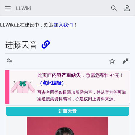
LLWiki
搜索
用
LLWiki正在建设中，欢迎
加入我们
！
进藤天音
语言
监视
查看
此页面
内容严重缺失
，急需您帮忙补充！
（点此编辑）
可参考同类条目添加所需内容，并从官方等可靠
渠道搜集资料编写，亦建议附上资料来源。
进藤天音