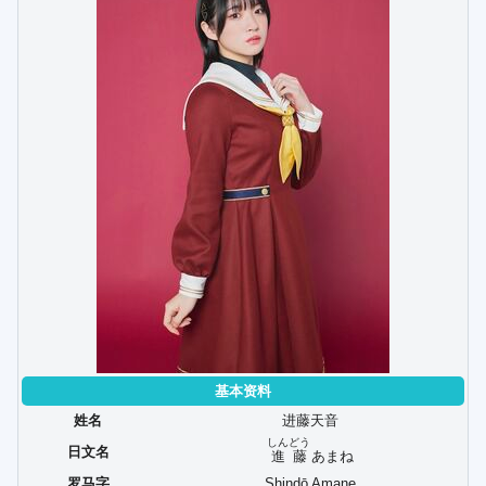
基本资料
姓名
进藤天音
しんどう
日文名
進藤
あまね
罗马字
Shindō Amane