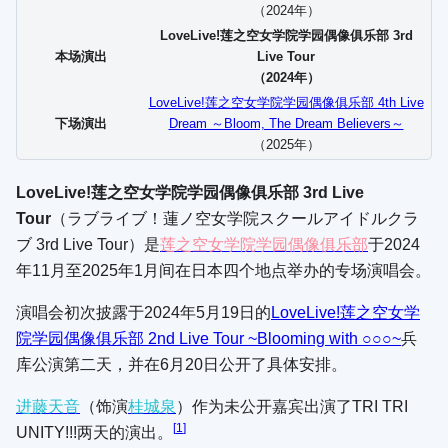
（2024年）
LoveLive!莲之空女学院学园偶像俱乐部 3rd
本场演出
Live Tour
（2024年）
LoveLive!莲之空女学院学园偶像俱乐部 4th Live
下场演出
Dream ～Bloom, The Dream Believers～
（2025年）
LoveLive!莲之空女学院学园偶像俱乐部 3rd Live
Tour
（
ラブライブ！蓮ノ空女学院スクールアイドルクラ
ブ 3rd Live Tour
）是
莲之空女学院学园偶像俱乐部
于2024
年11月至2025年1月间在日本四个地点举办的专场演唱会。
演唱会初次披露于2024年5月19日的
LoveLive!莲之空女学
院学园偶像俱乐部 2nd Live Tour ~Blooming with ○○○~
兵
库公演第二天，并在6月20日公开了具体安排。
进藤天音
（饰演
桂城泉
）
作为未公开嘉宾出演了TRI TRI
[
1
]
UNITY!!!两天的演出。