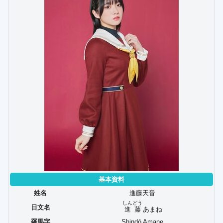
基本資料
姓名
進藤天音
しんどう
日文名
進藤
あまね
羅馬字
Shindō Amane