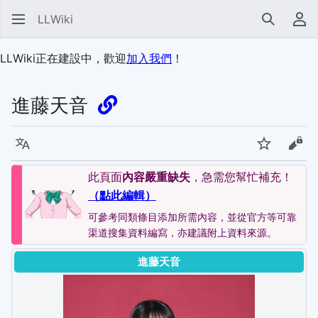
LLWiki
搜尋
使
LLWiki正在建設中，歡迎
加入我們
！
進藤天音
語言
監視
檢視
此頁面
內容嚴重缺失
，急需您幫忙補充！
（點此編輯）
可參考同類條目添加所需內容，並從官方等可靠
渠道搜集資料編寫，亦建議附上資料來源。
進藤天音