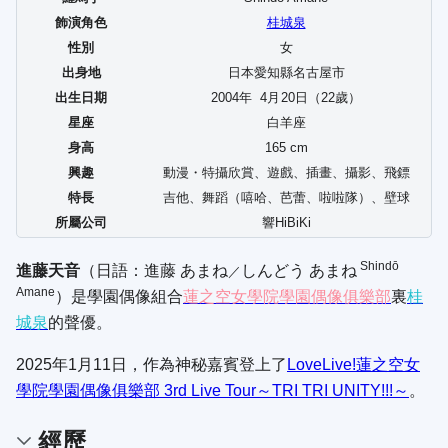
飾演角色
桂城泉
性別
女
出身地
日本愛知縣名古屋市
出生日期
2004年
4
月
20
日（22歲）
星座
白羊座
身高
165 cm
興趣
動漫・特攝欣賞、遊戲、插畫、攝影、飛鏢
特長
吉他、舞蹈（嘻哈、芭蕾、啦啦隊）、壁球
所屬公司
響HiBiKi
Shindō
進藤天音
（日語：
進藤 あまね
しんどう あまね
／
Amane
）是學園偶像組合
蓮之空女學院學園偶像俱樂部
裏
桂
城泉
的聲優。
2025年1月11日，作為神秘嘉賓登上了
LoveLive!蓮之空女
學院學園偶像俱樂部 3rd Live Tour～TRI TRI UNITY!!!～
。
經歷