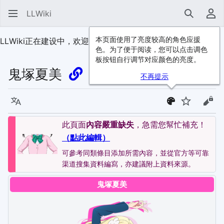
LLWiki
搜索
用
本页面使用了亮度较高的角色应援
LLWiki正在建设中，欢迎
加入我们
！
色。为了便于阅读，您可以点击调色
板按钮自行调节对应颜色的亮度。
鬼塚夏美
不再提示
语言
监视
查看
此頁面
內容嚴重缺失
，急需您幫忙補充！
（點此編輯）
可參考同類條目添加所需內容，並從官方等可靠
渠道搜集資料編寫，亦建議附上資料來源。
鬼塚夏美