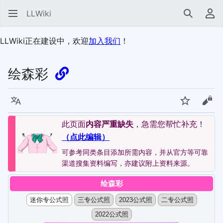
LLWiki
搜索
用
LLWiki正在建设中，欢迎
加入我们
！
绘森彩
语言
监视
查看
此页面
内容严重缺失
，急需您帮忙补充！
（点此编辑）
可参考同类条目添加所需内容，并从官方等可靠
渠道搜集资料编写，亦建议附上资料来源。
绘森彩
迷你专公式照
三专公式照
2023公式照
二专公式照
2022公式照