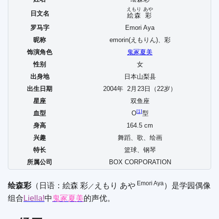
えもり
あや
日文名
絵森
彩
罗马字
Emori Aya
昵称
emorin(えもりん)、彩
饰演角色
鬼冢夏美
性别
女
出身地
日本山梨县
出生日期
2004年
2
月
23
日（22岁）
星座
双鱼座
[
1
]
血型
O
型
身高
164.5 cm
兴趣
舞蹈、歌、绘画
特长
篮球、钢琴
所属公司
BOX CORPORATION
Emori Aya
绘森彩
（日语：
絵森 彩
えもり あや
）是学园偶像
／
组合
Liella!
中
鬼冢夏美
的声优。