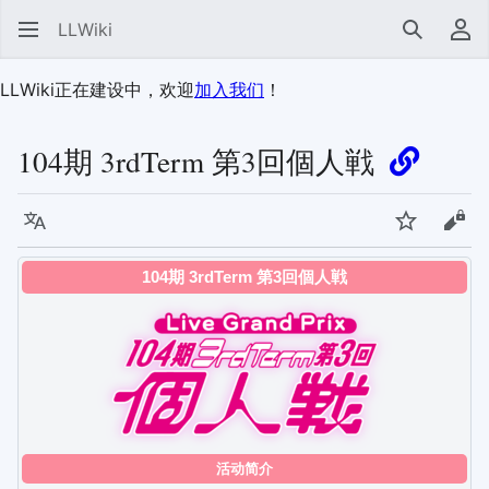
LLWiki
搜索
用
LLWiki正在建设中，欢迎
加入我们
！
104期 3rdTerm 第3回個人戦
语言
监视
查看
104期 3rdTerm 第3回個人戦
活动简介