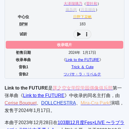
大泽瑠璃乃
（
菅叶和
）
藤岛慈
（
月音瑚奈
）
中心位
日野下花帆
BPM
183
试听
收录唱片
初售日期
2024年
1
月
17
日
收录单曲
《
Link to the FUTURE
》
音轨1
Trick ＆ Cute
音轨2
ツバサ・ラ・リベルテ
Link to the FUTURE
是
莲之空女学院学园偶像俱乐部
第一
张单曲《
Link to the FUTURE
》中收录的同名主打曲，由
Cerise Bouquet
、
DOLLCHESTRA
、
Mira-Cra Park!
演唱，
发售于2024年1月17日。
本曲于2023年12月28日在
103期12月度Fes×LIVE 〜ラブラ