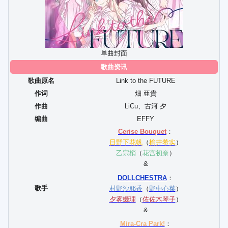
单曲封面
歌曲资讯
歌曲原名
Link to the FUTURE
作词
畑 亜貴
作曲
LiCu
、
古河 夕
编曲
EFFY
Cerise Bouquet
：
日野下花帆
（
榆井希实
）
乙宗梢
（
花宫初奈
）
&
DOLLCHESTRA
：
歌手
村野沙耶香
（
野中心菜
）
夕雾缀理
（
佐佐木琴子
）
&
Mira-Cra Park!
：