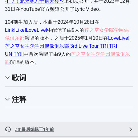
イブ！北陸地方予選大会〜
上初次公开，并于2023年12月
31日在YouTube官方频道公开了Lyric Video。
104期生加入后，本曲于2024年10月28日在
Link!Like!LoveLive!
中配信了由9人的
莲之空女学院学园偶
像俱乐部
演唱的版本，之后于2025年1月10日在
LoveLive!
莲之空女学院学园偶像俱乐部 3rd Live Tour TRI TRI
UNITY!!!
中首次演唱了由9人的
莲之空女学院学园偶像俱乐
部
演唱的版本。
歌词
注释
Zth
最后编辑于1年前