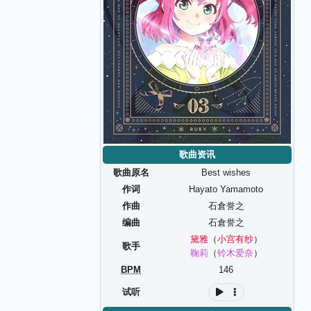
歌曲资讯
歌曲原名
Best wishes
作词
Hayato Yamamoto
作曲
石倉誉之
编曲
石倉誉之
黛雅
（
小宫有纱
）
歌手
鞠莉
（
铃木爱奈
）
BPM
146
试听