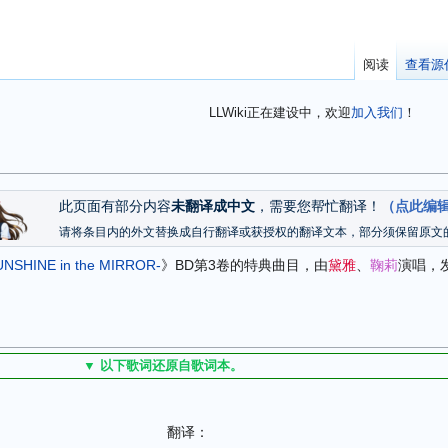
阅读
查看源
LLWiki正在建设中，欢迎
加入我们
！
此页面有部分内容
未翻译成中文
，需要您帮忙翻译！
（点此编
请将条目内的外文替换成自行翻译或获授权的翻译文本，部分须保留原文
SHINE in the MIRROR-
》BD第3卷的特典曲目，由
黛雅
、
鞠莉
演唱，发
▼ 以下歌词还原自歌词本。
翻译：