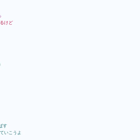
る
いるけど
」
ばす
えていこうよ