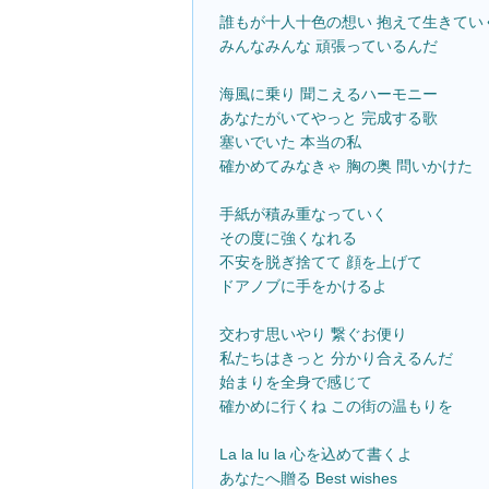
誰もが十人十色の想い 抱えて生きてい
みんなみんな 頑張っているんだ
海風に乗り 聞こえるハーモニー
あなたがいてやっと 完成する歌
塞いでいた 本当の私
確かめてみなきゃ 胸の奥 問いかけた
手紙が積み重なっていく
その度に強くなれる
不安を脱ぎ捨てて 顔を上げて
ドアノブに手をかけるよ
交わす思いやり 繋ぐお便り
私たちはきっと 分かり合えるんだ
始まりを全身で感じて
確かめに行くね この街の温もりを
La la lu la 心を込めて書くよ
あなたへ贈る Best wishes