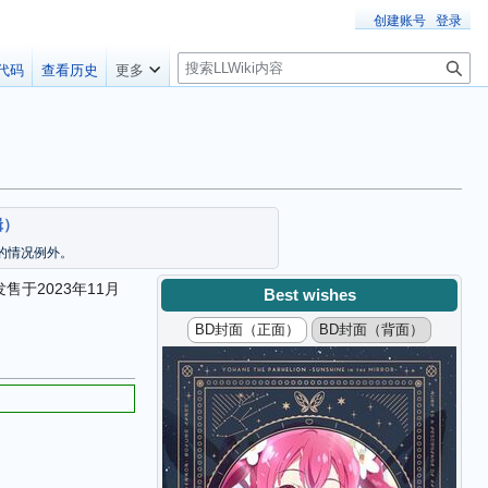
创建账号
登录
搜
代码
查看历史
更多
索
辑）
的情况例外。
售于2023年11月
Best wishes
BD封面（正面）
BD封面（背面）