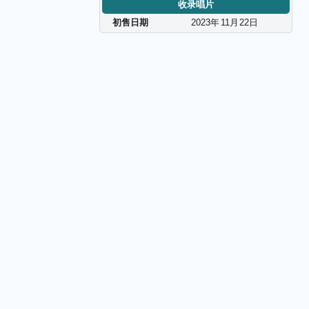
收录唱片
初售日期
2023年
11
月
22
日