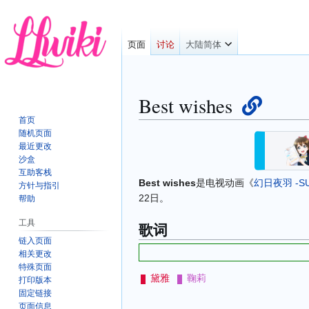
页面
讨论
大陆简体
Best wishes
首页
随机页面
跳
跳
最近更改
转
转
沙盒
到
到
互助客栈
Best wishes
是电视动画《
幻日夜羽 -SUN
导
搜
方针与指引
22日。
航
索
帮助
工具
歌词
链入页面
相关更改
特殊页面
黛雅
鞠莉
打印版本
固定链接
页面信息