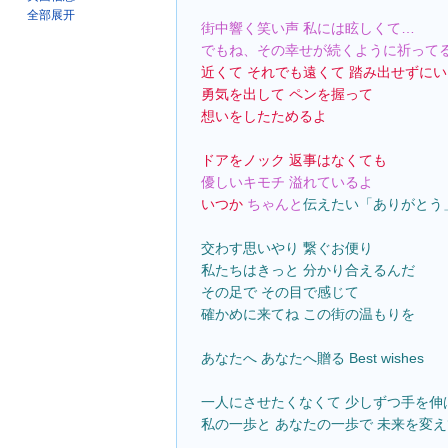
全部展开
街中響く笑い声 私には眩しくて…
でもね、その幸せが続くように祈って
近くて それでも遠くて 踏み出せずに
勇気を出して ペンを握って
想いをしたためるよ
ドアをノック 返事はなくても
優しいキモチ 溢れているよ
いつか 
ちゃんと
伝えたい「ありがとう
交わす思いやり 繋ぐお便り
私たちはきっと 分かり合えるんだ
その足で その目で感じて
確かめに来てね この街の温もりを
あなたへ あなたへ贈る Best wishes
一人にさせたくなくて 少しずつ手を伸
私の一歩と あなたの一歩で 未来を変