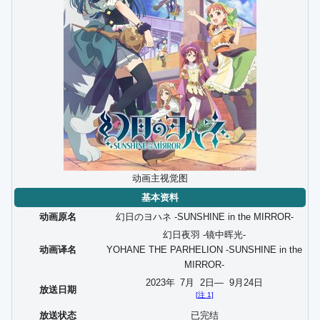
动画主视觉图
基本资料
动画原名
幻日のヨハネ -SUNSHINE in the MIRROR-
幻日夜羽 -镜中晖光-
动画译名
YOHANE THE PARHELION -SUNSHINE in the
MIRROR-
2023年
7
月
2
日—
9
月
24
日
放送日期
[
注 1
]
放送状态
已完结