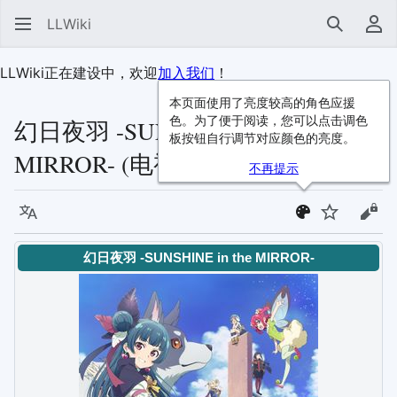
LLWiki
搜索
用
LLWiki正在建设中，欢迎
加入我们
！
本页面使用了亮度较高的角色应援
色。为了便于阅读，您可以点击调色
幻日夜羽 -SUNSHINE in the
板按钮自行调节对应颜色的亮度。
MIRROR- (电视动画)
不再提示
语言
监视
查看
幻日夜羽 -SUNSHINE in the MIRROR-