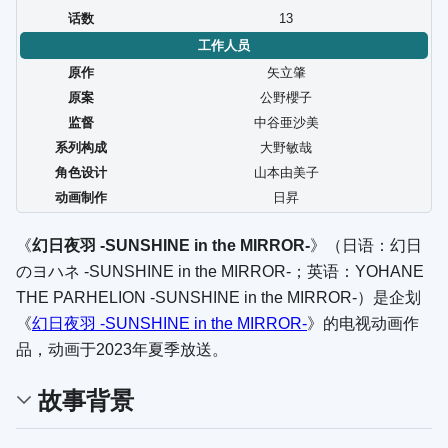
话数
13
工作人员
原作
矢立肇
原案
公野櫻子
监督
中谷亜沙美
系列构成
大野敏哉
角色设计
山本由美子
动画制作
日昇
《
幻日夜羽 -SUNSHINE in the MIRROR-
》（日语：
幻日
のヨハネ -SUNSHINE in the MIRROR-
；英语：
YOHANE
THE PARHELION -SUNSHINE in the MIRROR-
）是企划
《
幻日夜羽 -SUNSHINE in the MIRROR-
》的电视动画作
品，动画于2023年夏季放送。
故事背景