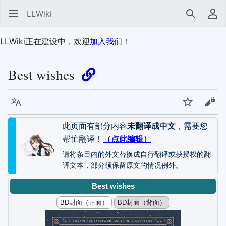
LLWiki
搜索
用
LLWiki正在建设中，欢迎
加入我们
！
Best wishes
语言
监视
查看
此页面有部分内容
未翻译成中文
，需要您
帮忙翻译！
（点此编辑）
请将条目内的外文替换成自行翻译或获授权的翻
译文本，部分须保留原文的情况例外。
Best wishes
BD封面（正面）
BD封面（背面）