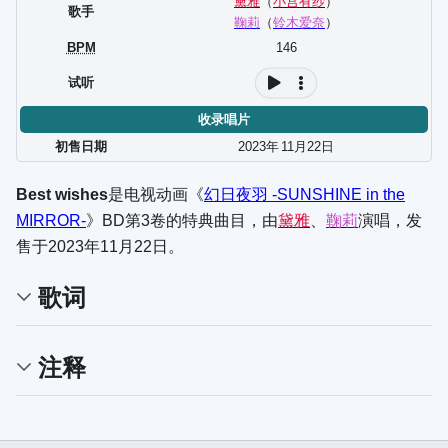
黛雅
（
小宫有纱
）
歌手
鞠莉
（
铃木爱奈
）
BPM
146
试听
收录唱片
初售日期
2023年
11
月
22
日
Best wishes
是电视动画《
幻日夜羽 -SUNSHINE in the
MIRROR-
》BD第3卷的特典曲目，由
黛雅
、
鞠莉
演唱，发
售于2023年11月22日。
歌词
注释