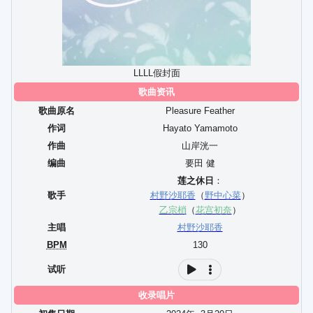
LLLL假封面
歌曲资讯
歌曲原名
Pleasure Feather
作词
Hayato Yamamoto
作曲
山岸洸一
编曲
要田 健
莲之休日
：
歌手
村野沙耶香
（
野中心菜
）
乙宗梢
（
花宫初奈
）
主唱
村野沙耶香
BPM
130
试听
收录唱片