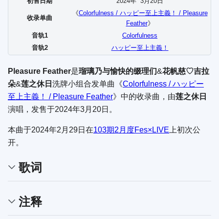
初售日期
2024年
3
月
20
日
《
Colorfulness / ハッピー至上主義！ / Pleasure
收录单曲
Feather
》
音轨1
Colorfulness
音轨2
ハッピー至上主義！
Pleasure Feather
是
瑠璃乃与愉快的缀理们
&
花帆慈♡吉拉
朵
&
莲之休日
洗牌小组合发单曲《
Colorfulness / ハッピー
至上主義！ / Pleasure Feather
》中的收录曲，由
莲之休日
演唱，发售于2024年3月20日。
本曲于2024年2月29日在
103期2月度Fes×LIVE
上初次公
开。
歌词
注释