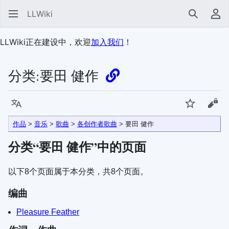
LLWiki
搜索
用
LLWiki正在建设中，欢迎
加入我们
！
分类:
要田 健作
语言
监视
查看
作品
>
音乐
>
歌曲
>
各创作者歌曲
>
要田 健作
分类“
要田 健作
”中的页面
以下8个页面属于本分类，共8个页面。
编曲
Pleasure Feather